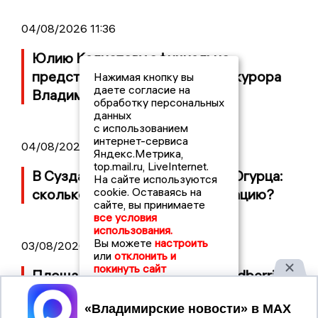
04/08/2026 11:36
Юлию Калистову официально
представили в должности прокурора
Нажимая кнопку вы
даете согласие на
Владимирской области
обработку персональных
данных
с использованием
интернет-сервиса
04/08/2026 09:01
Яндекс.Метрика,
top.mail.ru, LiveInternet.
В Суздале прошёл Фестиваль Огурца:
На сайте используются
cookie. Оставаясь на
сколько потратили на организацию?
сайте, вы принимаете
все условия
использования.
Вы можете
настроить
03/08/2026 14:13
или
отклонить и
покинуть сайт
Площадь пожара на складе Wildberries
составляет 100 тысяч квадратных
Принять
метров