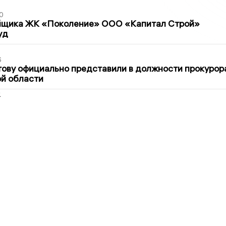
0
йщика ЖК «Поколение» ООО «Капитал Строй»
уд
6
ову официально представили в должности прокурор
й области
2