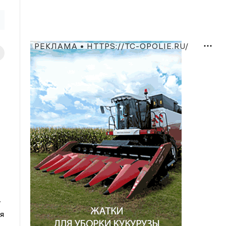
РЕКЛАМА • HTTPS://TC-OPOLIE.RU/
у
я