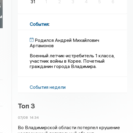
31
1
2
3
4
5
6
д
м
События
:
Родился Андрей Михайлович
Артамонов
Военный летчик-истребитель 1 класса,
участник войны в Корее. Почетный
гражданин города Владимира.
События недели
Топ 3
07/08
14:34
Во Владимирской области потерпел крушение