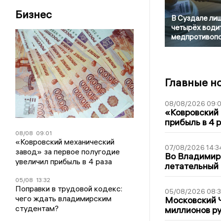
Бизнес
В Суздале ли
четырёх води
медпротивопо
Главные н
08/08/2026 09:0
«Ковровский 
прибыль в 4 
08/08
09:01
«Ковровский механический
07/08/2026 14:3
завод» за первое полугодие
Во Владимир
увеличил прибыль в 4 раза
летательный
05/08
13:32
Поправки в трудовой кодекс:
05/08/2026 08:
чего ждать владимирским
Московский 
студентам?
миллионов р