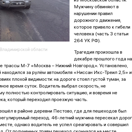
Мужчину обвиняют в
нарушении правил
дорожного движения,
которое привело к гибели
человека (часть 3 статьи
264 УК РФ).
Владимирской области
Трагедия произошла в
декабре прошлого года на
е трассы М-7 «Москва – Нижний Новгород». Установлено,
 находился за рулём автомобиля «Ниссан Икс-Треил 2,5» и
овиях плохой видимости: на дороге стоял густой туман, за
ное время суток. Водитель выбрал скорость, не
у полностью контролировать ситуацию, и вовремя не
ка, который переходил проезжую часть.
зошёл в районе деревни Пестово, где для пешеходов был
регулируемый переход. 46-летний мужчина пересекал доро
месте, однако водитель не успел среагировать и совершил
д. От полученных травм пешеход скончался на месте