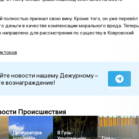
 полностью признал свою вину. Кроме того, он уже перевёл
о деньги в качестве компенсации морального вреда. Теперь
 направлено для рассмотрения по существу в Ковровский
икторов
йте новости нашему Дежурному –
е вознаграждение!
вости Происшествия
Прокуратура
В Гусь-
устранила
Хрустальном
Гусь-