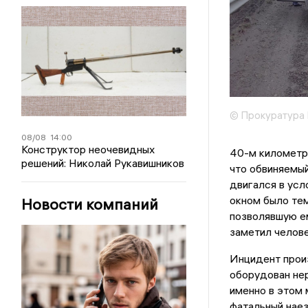
© Прокуратура 
08/08
14:00
Конструктор неочевидных
40-м километр
решений: Николай Рукавишников
что обвиняемый
двигался в усл
окном было тем
Новости компаний
позволявшую ем
заметил челове
Инцидент прои
оборудован не
именно в этом 
фатальный наез