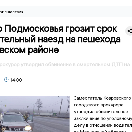
оисшествия
 Подмосковья грозит срок
ртельный наезд на пешехода
овском районе
рокурор утвердил обвинение в смертельном ДТП на
14:00
Заместитель Ковровского
городского прокурора
утвердил обвинительное
заключение по уголовном
делу в отношении водител
из Московской области.