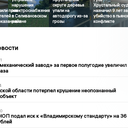
нарушения
округе деревья
Хрустальный: су
шили прав
электроснабжения
упали на
назначил 9 лет за
телей с
в Селивановском
автодорогу из-за
убийство в пьяно
казаниями
районе
грозы
конфликте
овости
1
механический завод» за первое полугодие увеличил
раза
4
ской области потерпел крушение неопознанный
 объект
30
ЧОП подал иск к «Владимирскому стандарту» на 36
ублей