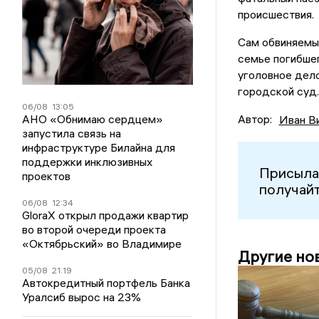
происшествия.
Сам обвиняемый
семье погибшег
уголовное дело
городской суд.
06/08
13:05
АНО «Обнимаю сердцем»
Автор:
Иван В
запустила связь на
инфраструктуре Билайна для
поддержки инклюзивных
Присыла
проектов
получайт
06/08
12:34
GloraX открыл продажи квартир
во второй очереди проекта
«Октябрьский» во Владимире
Другие но
05/08
21:19
Автокредитный портфель Банка
Уралсиб вырос на 23%