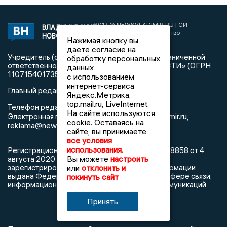
2017 © NEWSVLADIMIR.RU | СИ
ВЛАДИМИРСКИЕ
«Информационное агентство
НОВОСТИ
Нажимая кнопку вы
Владимирские новости»
даете согласие на
Учредитель (соучредители): Общество с ограниченной
обработку персональных
ответственностью «РЕГИОНАЛЬНЫЕ НОВОСТИ» (ОГРН
данных
1107154017354)
с использованием
интернет-сервиса
Главный редактор: Мазов С. А.
Яндекс.Метрика,
top.mail.ru, LiveInternet.
8 (4922) 666916
Телефон редакции:
На сайте используются
info@newsvladimir.ru
Электронная почта редакции:
,
cookie. Оставаясь на
reklama@newsvladimir.ru
сайте, вы принимаете
все условия
использования.
Регистрационный номер: серия Эл № ФС77-78858 от 4
Вы можете
настроить
августа 2020 г. согласно выписке из реестра
зарегистрированных средств массовой информации
или
отклонить и
выдана Федеральной службой по надзору в сфере связи,
покинуть сайт
информационных технологий и массовых коммуникаций
Принять