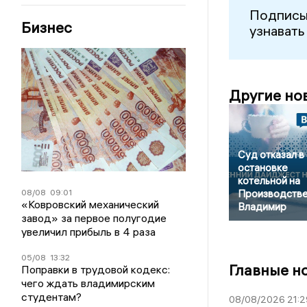
Подписы
Бизнес
узнавать
Другие но
Суд отказал в
остановке
котельной на
08/08
09:01
Производстве
«Ковровский механический
Владимир
завод» за первое полугодие
увеличил прибыль в 4 раза
05/08
13:32
Главные н
Поправки в трудовой кодекс:
чего ждать владимирским
студентам?
08/08/2026 21:2