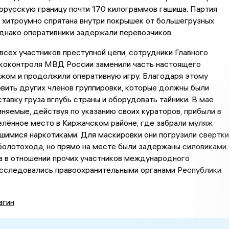
русскую границу почти 170 килограммов гашиша. Партия
 хитроумно спрятана внутри покрышек от большегрузных
днако оперативники задержали перевозчиков.
всех участников преступной цепи, сотрудники Главного
ркоконтроля МВД России заменили часть настоящего
жом и продолжили оперативную игру. Благодаря этому
вить других членов группировки, которые должны были
тавку груза вглубь страны и оборудовать тайники. В мае
няемые, действуя по указанию своих кураторов, прибыли в
лённое место в Киржачском районе, где забрали муляж
шимися наркотиками. Для маскировки они погрузили свёртки
болотохода, но прямо на месте были задержаны силовиками.
а в отношении прочих участников международного
сследовались правоохранительными органами Республики
агин