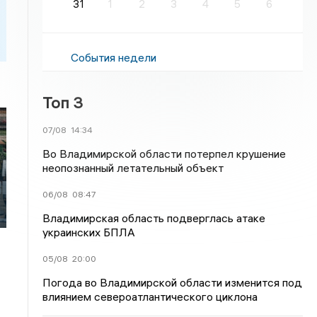
31
1
2
3
4
5
6
События недели
Топ 3
07/08
14:34
Во Владимирской области потерпел крушение
неопознанный летательный объект
06/08
08:47
Владимирская область подверглась атаке
украинских БПЛА
05/08
20:00
Погода во Владимирской области изменится под
влиянием североатлантического циклона