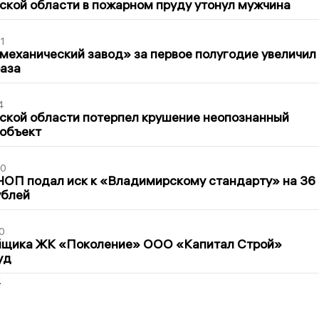
кой области в пожарном пруду утонул мужчина
1
механический завод» за первое полугодие увеличил
раза
4
ской области потерпел крушение неопознанный
 объект
30
ЧОП подал иск к «Владимирскому стандарту» на 36
ублей
0
йщика ЖК «Поколение» ООО «Капитал Строй»
уд
2