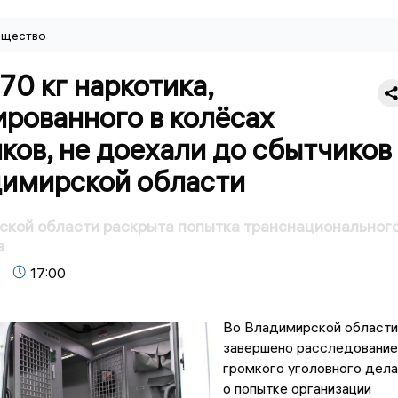
щество
70 кг наркотика,
рованного в колёсах
ков, не доехали до сбытчиков
димирской области
ской области раскрыта попытка транснациональног
а
17:00
Во Владимирской области
завершено расследование
громкого уголовного дела
о попытке организации