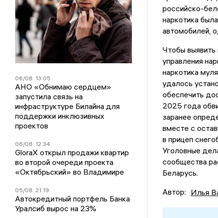
российско-бело
наркотика была
автомобилей, о
Чтобы выявить 
управления на
наркотика муля
06/08
13:05
удалось устано
АНО «Обнимаю сердцем»
обеспечить дос
запустила связь на
2025 года обви
инфраструктуре Билайна для
поддержки инклюзивных
заранее опреде
проектов
вместе с остав
в прицеп снего
06/08
12:34
Уголовные дел
GloraX открыл продажи квартир
сообщества ра
во второй очереди проекта
«Октябрьский» во Владимире
Беларусь.
05/08
21:19
Автор:
Илья В
Автокредитный портфель Банка
Уралсиб вырос на 23%