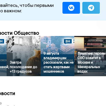
вайтесь, чтобы первыми
 о важном:
вости Общество
9 августа
Памятник героям
владимирцам
СВО освятят в
Завтра
рассказали, как не
Москве и
нной,
похолодание до
стать жертвами
Минеральных
+13 градусов
мошенников
водах
овости
9