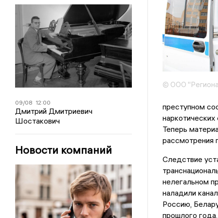
© ООО "Региона
09/08
12:00
преступном соо
Дмитрий Дмитриевич
наркотических 
Шостакович
Теперь матери
рассмотрения п
Новости компаний
Следствие уста
транснациональ
нелегальном пр
наладили канал
Россию, Белару
прошлого года,