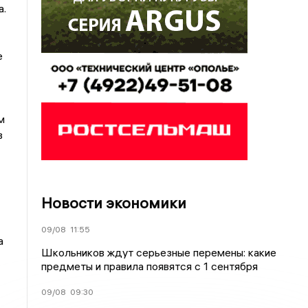
а.
е
м
в
Новости экономики
09/08
11:55
а
Школьников ждут серьезные перемены: какие
предметы и правила появятся с 1 сентября
09/08
09:30