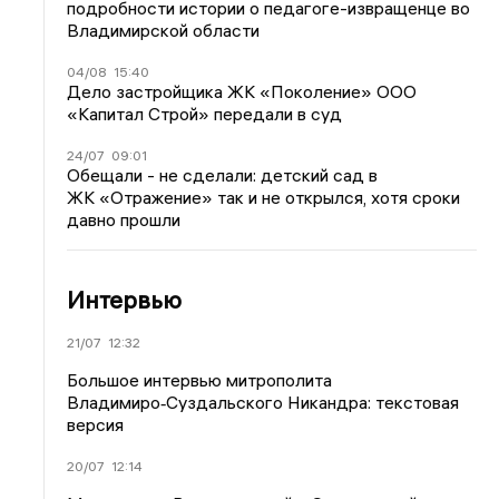
подробности истории о педагоге-извращенце во
Владимирской области
04/08
15:40
Дело застройщика ЖК «Поколение» ООО
«Капитал Строй» передали в суд
24/07
09:01
Обещали - не сделали: детский сад в
ЖК «Отражение» так и не открылся, хотя сроки
давно прошли
Интервью
21/07
12:32
Большое интервью митрополита
Владимиро‑Суздальского Никандра: текстовая
версия
20/07
12:14