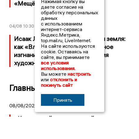
Нажимая кнопку вы
«Мещёра»
даете согласие на
обработку персональных
данных
с использованием
04/08
10:30
интернет-сервиса
Яндекс.Метрика,
Исаак Левитан и Владимирская земля:
top.mail.ru, LiveInternet.
как «Владимирка» и вынужденное
На сайте используются
cookie. Оставаясь на
изгнание стали частью наследия
сайте, вы принимаете
художника
все условия
использования.
Вы можете
настроить
или
отклонить и
покинуть сайт
Главные новости
Принять
08/08/2026 09:01
«Ковровский механический завод» за
первое полугодие увеличил прибыль в
4 раза