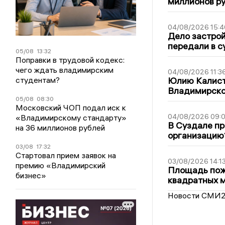
миллионов р
04/08/2026 15:4
Дело застро
передали в с
05/08
13:32
Поправки в трудовой кодекс:
чего ждать владимирским
04/08/2026 11:3
Юлию Калист
студентам?
Владимирско
05/08
08:30
Московский ЧОП подал иск к
04/08/2026 09:0
«Владимирскому стандарту»
В Суздале пр
на 36 миллионов рублей
организацию
03/08
17:32
Стартовал прием заявок на
03/08/2026 14:1
премию «Владимирский
Площадь пожа
бизнес»
квадратных 
Новости СМИ