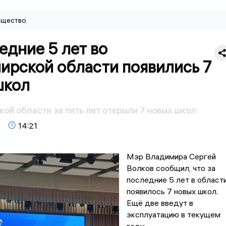
щество
едние 5 лет во
ирской области появились 7
школ
ой области за пять лет открыли 7 новых школ
14:21
Мэр Владимира Сергей
Волков сообщил, что за
последние 5 лет в област
появилось 7 новых школ.
Ещё две введут в
эксплуатацию в текущем