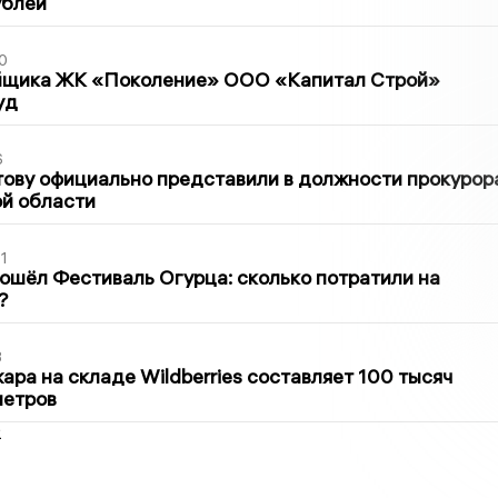
ублей
0
йщика ЖК «Поколение» ООО «Капитал Строй»
уд
6
ову официально представили в должности прокурор
й области
1
ошёл Фестиваль Огурца: сколько потратили на
?
3
ра на складе Wildberries составляет 100 тысяч
метров
2