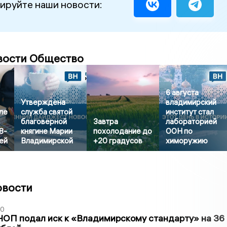
ируйте наши новости:
вости Общество
6 августа
Утверждена
владимирский
ле
служба святой
институт стал
благоверной
Завтра
лабораторией
8-
княгине Марии
похолодание до
ООН по
ей
Владимирской
+20 градусов
химоружию
овости
30
ЧОП подал иск к «Владимирскому стандарту» на 36