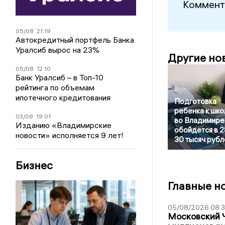
Коммент
05/08
21:19
Автокредитный портфель Банка
Уралсиб вырос на 23%
Другие но
05/08
12:10
Банк Уралсиб – в Топ-10
рейтинга по объемам
ипотечного кредитования
Подготовка
ребенка к шко
03/08
19:01
во Владимире
Изданию «Владимирские
обойдется в 2
новости» исполняется 9 лет!
30 тысяч рубл
Бизнес
Главные н
05/08/2026 08:
Московский 