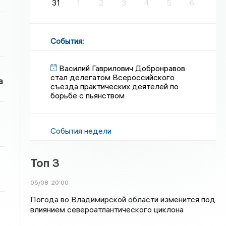
31
1
2
3
4
5
6
События
:
Василий Гаврилович Добронравов
стал делегатом Всероссийского
а
съезда практических деятелей по
борьбе с пьянством
События недели
Топ 3
05/08
20:00
Погода во Владимирской области изменится под
влиянием североатлантического циклона