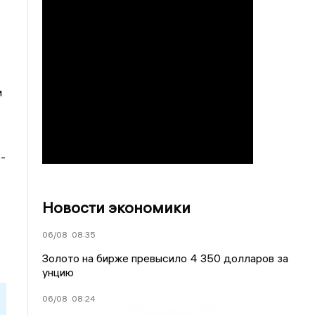
и
-
Новости экономики
06/08
08:35
Золото на бирже превысило 4 350 долларов за
унцию
06/08
08:24