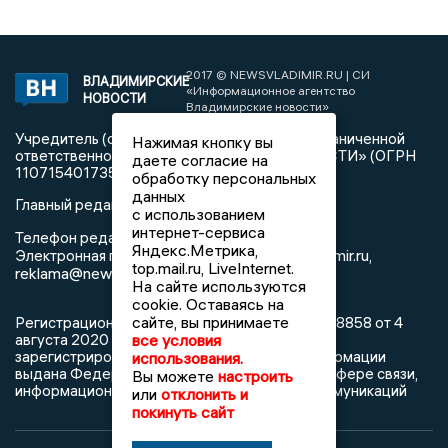
2017 © NEWSVLADIMIR.RU | СИ
ВЛАДИМИРСКИЕ
«Информационное агентство
НОВОСТИ
Владимирские новости»
Учредитель (соучредители): Общество с ограниченной
Нажимая кнопку вы
ответственностью «РЕГИОНАЛЬНЫЕ НОВОСТИ» (ОГРН
даете согласие на
1107154017354)
обработку персональных
данных
Главный редактор: Мазов С. А.
с использованием
интернет-сервиса
8 (4922) 666916
Телефон редакции:
Яндекс.Метрика,
info@newsvladimir.ru
Электронная почта редакции:
,
top.mail.ru, LiveInternet.
reklama@newsvladimir.ru
На сайте используются
cookie. Оставаясь на
сайте, вы принимаете
Регистрационный номер: серия Эл № ФС77-78858 от 4
все условия
августа 2020 г. согласно выписке из реестра
зарегистрированных средств массовой информации
использования.
выдана Федеральной службой по надзору в сфере связи,
Вы можете
настроить
информационных технологий и массовых коммуникаций
или
отклонить и
покинуть сайт