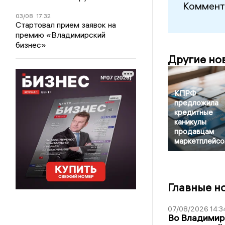
Коммент
03/08
17:32
Стартовал прием заявок на
премию «Владимирский
бизнес»
Другие но
КПРФ
предложила
кредитные
каникулы
продавцам
маркетплейсо
Главные н
07/08/2026 14:3
Во Владимир