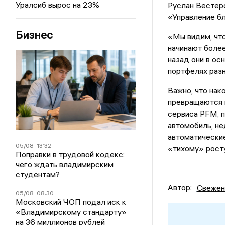
Уралсиб вырос на 23%
Руслан Вестеро
«Управление б
Бизнес
«Мы видим, что
начинают более
назад они в ос
портфелях разн
Важно, что нак
превращаются 
сервиса PFM, п
автомобиль, н
автоматические
05/08
13:32
«тихому» росту
Поправки в трудовой кодекс:
чего ждать владимирским
студентам?
Автор:
Свежен
05/08
08:30
Московский ЧОП подал иск к
«Владимирскому стандарту»
на 36 миллионов рублей