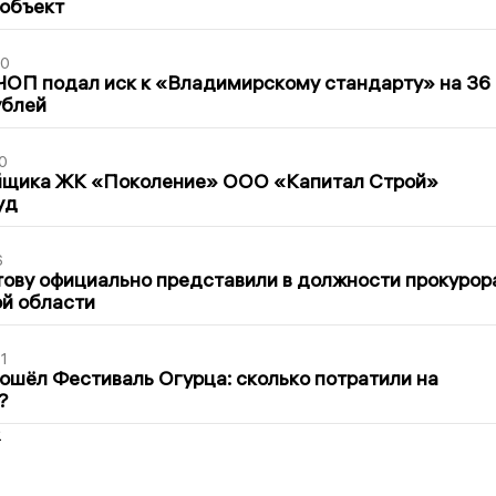
 объект
30
ЧОП подал иск к «Владимирскому стандарту» на 36
ублей
0
йщика ЖК «Поколение» ООО «Капитал Строй»
уд
6
ову официально представили в должности прокурор
й области
1
ошёл Фестиваль Огурца: сколько потратили на
?
2