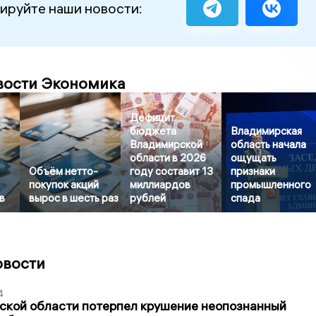
ируйте наши новости:
вости Экономика
Дефицит
бюджета
Владимирская
Владимирской
область начала
области в 2026
ощущать
Объём нетто-
году составит 13
признаки
покупок акций
миллиардов
промышленного
в
вырос в шесть раз
рублей
спада
овости
4
ской области потерпел крушение неопознанный