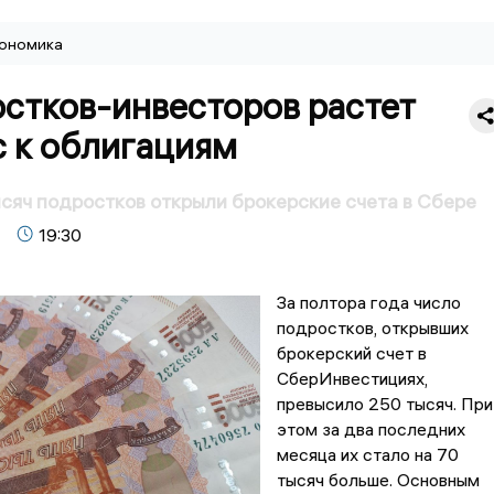
ономика
остков-инвесторов растет
с к облигациям
сяч подростков открыли брокерские счета в Сбере
19:30
За полтора года число
подростков, открывших
брокерский счет в
СберИнвестициях,
превысило 250 тысяч. При
этом за два последних
месяца их стало на 70
тысяч больше. Основным