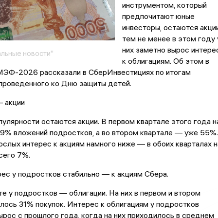
инструментом, который
предпочитают юные
инвесторы, остаются акции
тем не менее в этом году 
них заметно вырос интере
льные новости"
к облигациям. Об этом в
ЭФ-2026 рассказали в СберИнвестициях по итогам
проведенного ко Дню защиты детей.
— акции
улярности остаются акции. В первом квартале этого года н
9% вложений подростков, а во втором квартале — уже 55%.
ослых интерес к акциям намного ниже — в обоих кварталах н
сего 7%.
ес у подростков стабильно — к акциям Сбера.
е у подростков — облигации. На них в первом и втором
лось 31% покупок. Интерес к облигациям у подростков
рос с прошлого года, когда на них приходилось в среднем