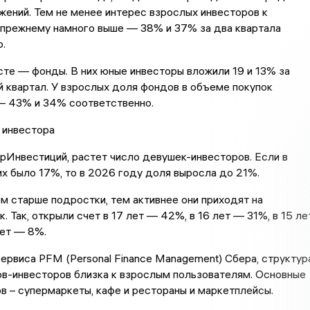
ений. Тем не менее интерес взрослых инвесторов к
-прежнему намного выше — 38% и 37% за два квартала
.
те — фонды. В них юные инвесторы вложили 19 и 13% за
й квартал. У взрослых доля фондов в объеме покупок
— 43% и 34% соответственно.
 инвестора
Инвестиций, растет число девушек-инвесторов. Если в
х было 17%, то в 2026 году доля выросла до 21%.
ем старше подростки, тем активнее они приходят на
. Так, открыли счет в 17 лет — 42%, в 16 лет — 31%, в 15 ле
лет — 8%.
ервиса PFM (Personal Finance Management) Сбера, структур
ов-инвесторов близка к взрослым пользователям. Основные
в – супермаркеты, кафе и рестораны и маркетплейсы.