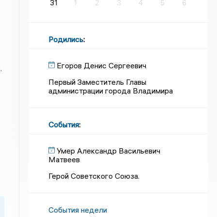
31
1
2
3
4
5
6
Родились
:
Егоров Денис Сергеевич
.
Первый Заместитель Главы
администрации города Владимира
События
:
Умер Александр Васильевич
Матвеев
Герой Советского Союза.
События недели