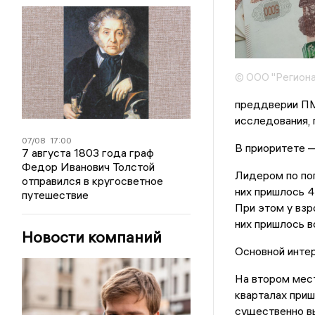
© ООО "Региона
преддверии ПМ
исследования, 
07/08
17:00
В приоритете 
7 августа 1803 года граф
Федор Иванович Толстой
Лидером по поп
отправился в кругосветное
них пришлось 4
путешествие
При этом у взр
них пришлось в
Новости компаний
Основной интер
На втором мест
кварталах приш
существенно вы