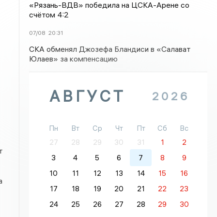
«Рязань-ВДВ» победила на ЦСКА-Арене со
счётом 4:2
07/08
20:31
СКА обменял Джозефа Бландиси в «Салават
Юлаев» за компенсацию
АВГУСТ
2026
Пн
Вт
Ср
Чт
Пт
Сб
Вс
27
28
29
30
31
1
2
т
3
4
5
6
7
8
9
10
11
12
13
14
15
16
а
17
18
19
20
21
22
23
24
25
26
27
28
29
30