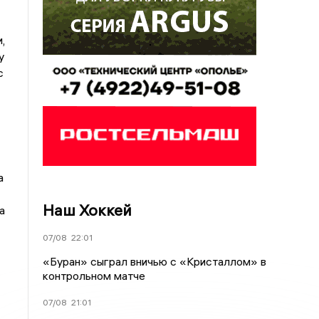
,
у
с
а
Наш Хоккей
а
07/08
22:01
«Буран» сыграл вничью с «Кристаллом» в
контрольном матче
07/08
21:01