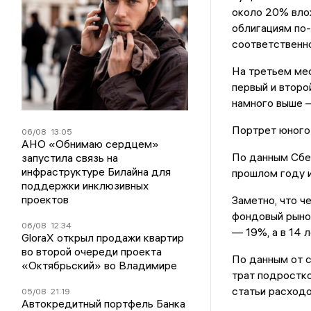
около 20% влож
облигациям по
соответственно
На третьем мес
первый и второ
намного выше 
Портрет юного
06/08
13:05
АНО «Обнимаю сердцем»
По данным Сбер
запустила связь на
инфраструктуре Билайна для
прошлом году и
поддержки инклюзивных
проектов
Заметно, что ч
фондовый рынок
06/08
12:34
— 19%, а в 14 
GloraX открыл продажи квартир
во второй очереди проекта
По данным от с
«Октябрьский» во Владимире
трат подростк
статьи расходо
05/08
21:19
Автокредитный портфель Банка