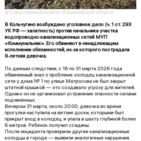
© Следственный комитет Владимирской области
В Кольчугино возбуждено уголовное дело (ч. 1 ст. 293
УК РФ — халатность) против начальника участка
водопроводно‑канализационных сетей МУП
«Коммунальник». Его обвиняют в ненадлежащем
исполнении обязанностей, из‑за которого пострадала
9‑летняя девочка.
По данным следствия, с 18 по 31 марта 2026 года
обвиняемый знал о проблеме: колодец канализационной
сети у дома № 1 по улице Матросова не был закрыт
штатной крышкой — это создавало угрозу для жителей.
Однако он не организовал устранение опасности силами
подчинённых.
Вечером 31 марта, около 20:00, девочка во время
прогулки наступила на ветхие доски, которыми был
прикрыт вход в колодец, и упала в шахту глубиной более
6 метров. Ребёнок получил ссадины.
После инцидента проверили другие канализационные
колодцы в городе — выявили аналогичные нарушения.