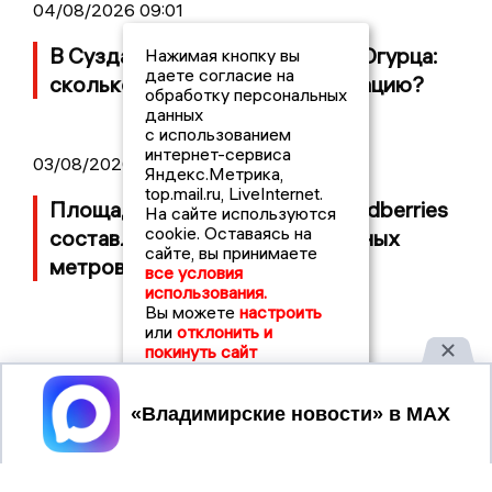
04/08/2026 09:01
В Суздале прошёл Фестиваль Огурца:
Нажимая кнопку вы
даете согласие на
сколько потратили на организацию?
обработку персональных
данных
с использованием
интернет-сервиса
03/08/2026 14:13
Яндекс.Метрика,
top.mail.ru, LiveInternet.
Площадь пожара на складе Wildberries
На сайте используются
cookie. Оставаясь на
составляет 100 тысяч квадратных
сайте, вы принимаете
метров
все условия
использования.
Вы можете
настроить
или
отклонить и
покинуть сайт
Принять
2017 © NEWSVLADIMIR.RU | СИ
ВЛАДИМИРСКИЕ
«Информационное агентство
НОВОСТИ
Владимирские новости»
Учредитель (соучредители): Общество с ограниченной