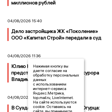
миллионов рублей
04/08/2026 15:40
Дело застройщика ЖК «Поколение»
ООО «Капитал Строй» передали в суд
04/08/2026 11:36
Юлию Калистову официально
Нажимая кнопку вы
даете согласие на
представили в должности прокурора
обработку персональных
Владимирской области
данных
с использованием
интернет-сервиса
Яндекс.Метрика,
04/08/2026 09:01
top.mail.ru, LiveInternet.
На сайте используются
cookie. Оставаясь на
В Суздале прошёл Фестиваль Огурца:
сайте, вы принимаете