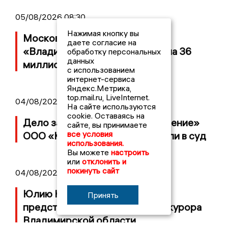
05/08/2026 08:30
Нажимая кнопку вы
Московский ЧОП подал иск к
даете согласие на
«Владимирскому стандарту» на 36
обработку персональных
данных
миллионов рублей
с использованием
интернет-сервиса
Яндекс.Метрика,
top.mail.ru, LiveInternet.
04/08/2026 15:40
На сайте используются
cookie. Оставаясь на
Дело застройщика ЖК «Поколение»
сайте, вы принимаете
все условия
ООО «Капитал Строй» передали в суд
использования.
Вы можете
настроить
или
отклонить и
покинуть сайт
04/08/2026 11:36
Юлию Калистову официально
Принять
представили в должности прокурора
Владимирской области