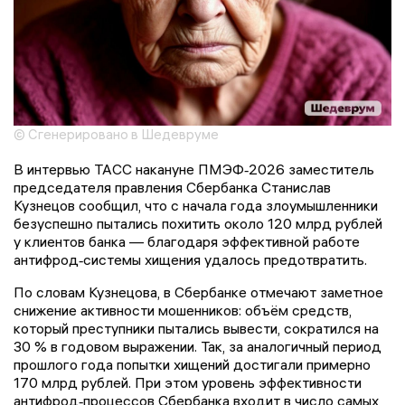
© Сгенерировано в Шедевруме
В интервью ТАСС накануне ПМЭФ‑2026 заместитель
председателя правления Сбербанка Станислав
Кузнецов сообщил, что с начала года злоумышленники
безуспешно пытались похитить около 120 млрд рублей
у клиентов банка — благодаря эффективной работе
антифрод‑системы хищения удалось предотвратить.
По словам Кузнецова, в Сбербанке отмечают заметное
снижение активности мошенников: объём средств,
который преступники пытались вывести, сократился на
30 % в годовом выражении. Так, за аналогичный период
прошлого года попытки хищений достигали примерно
170 млрд рублей. При этом уровень эффективности
антифрод‑процессов Сбербанка входит в число самых