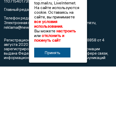
1107154017354)
top.mail.ru, LiveInternet.
На сайте используются
Главный редактор: Мазов С. А.
cookie. Оставаясь на
сайте, вы принимаете
8 (4922) 666916
Телефон редакции:
все условия
info@newsvladimir.ru
Электронная почта редакции:
,
использования.
reklama@newsvladimir.ru
Вы можете
настроить
или
отклонить и
покинуть сайт
Регистрационный номер: серия Эл № ФС77-78858 от 4
августа 2020 г. согласно выписке из реестра
зарегистрированных средств массовой информации
Принять
выдана Федеральной службой по надзору в сфере связи,
информационных технологий и массовых коммуникаций
При использовании любого материала с данного сайта
гиперссылка на Сетевое издание «Информационное
агентство Владимирские новости» обязательна.
Сообщения на сером фоне размещены на правах рекламы
@mazov
MAX
Написать директору в телеграм
или