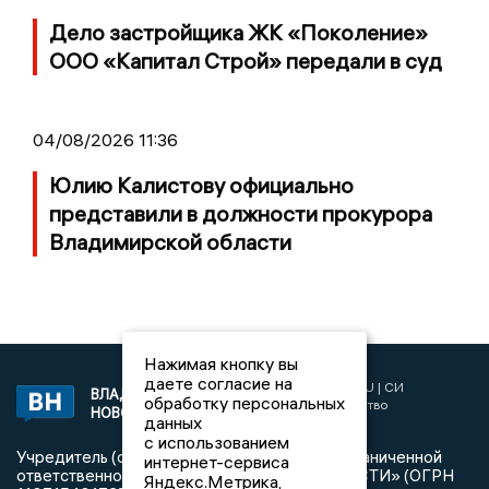
Дело застройщика ЖК «Поколение»
ООО «Капитал Строй» передали в суд
04/08/2026 11:36
Юлию Калистову официально
представили в должности прокурора
Владимирской области
Нажимая кнопку вы
даете согласие на
2017 © NEWSVLADIMIR.RU | СИ
ВЛАДИМИРСКИЕ
обработку персональных
«Информационное агентство
НОВОСТИ
данных
Владимирские новости»
с использованием
Учредитель (соучредители): Общество с ограниченной
интернет-сервиса
ответственностью «РЕГИОНАЛЬНЫЕ НОВОСТИ» (ОГРН
Яндекс.Метрика,