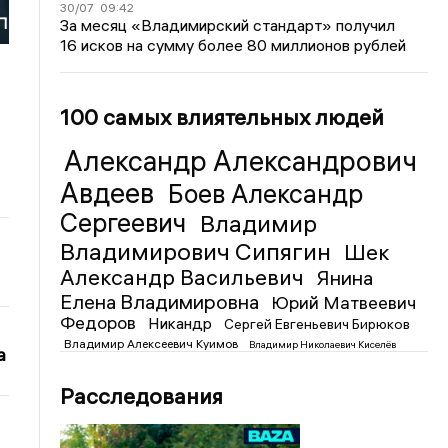
30/07
09:42
П
За месяц «Владимирский стандарт» получил
16 исков на сумму более 80 миллионов рублей
100 самых влиятельных людей
Александр Александрович
Авдеев
Боев Александр
Сергеевич
Владимир
Владимирович Сипягин
Шек
Александр Васильевич
Янина
Елена Владимировна
Юрий Матвеевич
Федоров
Никандр
Сергей Евгеньевич Бирюков
Владимир Алексеевич Куимов
Владимир Николаевич Киселёв
а
Расследования