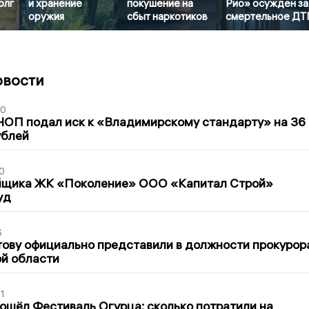
олг
и хранение
покушение на
Рио» осужден за
оружия
сбыт наркотиков
смертельное ДТ
овости
30
ЧОП подал иск к «Владимирскому стандарту» на 36
ублей
0
йщика ЖК «Поколение» ООО «Капитал Строй»
уд
6
ову официально представили в должности прокурор
й области
1
ошёл Фестиваль Огурца: сколько потратили на