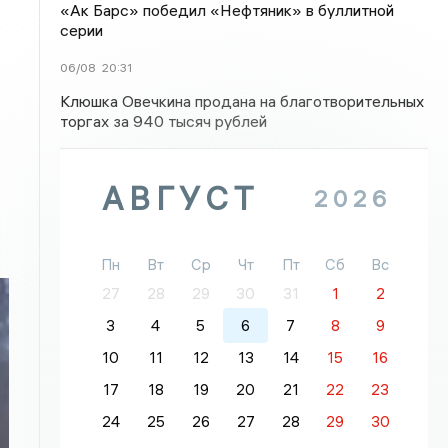
«Ак Барс» победил «Нефтяник» в буллитной
серии
06/08
20:31
.
Клюшка Овечкина продана на благотворительных
торгах за 940 тысяч рублей
АВГУСТ
2026
Пн
Вт
Ср
Чт
Пт
Сб
Вс
27
28
29
30
31
1
2
3
4
5
6
7
8
9
10
11
12
13
14
15
16
17
18
19
20
21
22
23
24
25
26
27
28
29
30