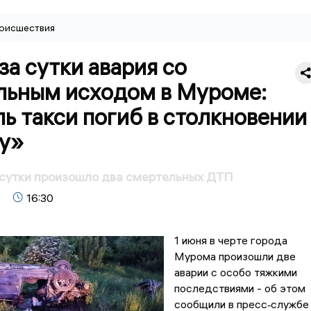
оисшествия
за сутки авария со
льным исходом в Муроме:
ь такси погиб в столкновении
ry»
 сутки произошло два смертельных ДТП
16:30
1 июня в черте города
Мурома произошли две
аварии с особо тяжкими
последствиями - об этом
сообщили в пресс‑службе