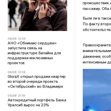
происшествия, 
пассажир. Оба 
Были ли в такс
По факту второ
обстоятельств
06/08
13:05
АНО «Обнимаю сердцем»
Правоохраните
запустила связь на
внимательными
инфраструктуре Билайна для
движения, особ
поддержки инклюзивных
интенсивным д
проектов
06/08
12:34
GloraX открыл продажи квартир
во второй очереди проекта
«Октябрьский» во Владимире
05/08
21:19
Автокредитный портфель Банка
Уралсиб вырос на 23%