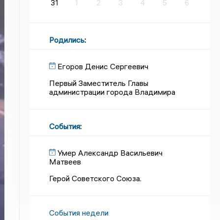
31
1
2
3
4
5
6
Родились
:
Егоров Денис Сергеевич
Первый Заместитель Главы
администрации города Владимира
События
:
Умер Александр Васильевич
Матвеев
Герой Советского Союза.
События недели