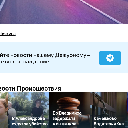
Чичкина
йте новости нашему Дежурному –
е вознаграждение!
вости Происшествия
Во Владимире
В Александрове
задержали
Камешково:
судят за убийство
женщину за
Водитель «Киа