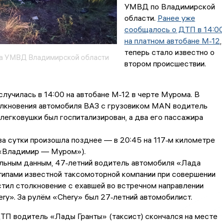
УМВД по Владимирской
области.
Ранее уже
сообщалось о ДТП в 14:0
на платном автобане М‑12
,
теперь стало известно о
а УМВД Владимирской области
втором происшествии.
случилась в 14:00 на автобане М‑12 в черте Мурома. В
олкновения автомобиля ВАЗ с грузовиком MAN водитель
легковушки был госпитализирован, а два его пассажира
за сутки произошла позднее — в 20:45 на 117‑м километре
(«Владимир — Муром»).
льным данным, 47‑летний водитель автомобиля «Лада
типами известной таксомоторной компании при совершении
тил столкновение с ехавшей во встречном направлении
ry». За рулём «Chery» был 27‑летний автомобилист.
ТП водитель «Лады Гранты» (таксист) скончался на месте