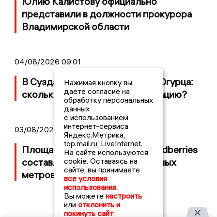
Юлию Калистову официально
представили в должности прокурора
Владимирской области
04/08/2026 09:01
В Суздале прошёл Фестиваль Огурца:
Нажимая кнопку вы
даете согласие на
сколько потратили на организацию?
обработку персональных
данных
с использованием
интернет-сервиса
03/08/2026 14:13
Яндекс.Метрика,
top.mail.ru, LiveInternet.
Площадь пожара на складе Wildberries
На сайте используются
cookie. Оставаясь на
составляет 100 тысяч квадратных
сайте, вы принимаете
метров
все условия
использования.
Вы можете
настроить
или
отклонить и
покинуть сайт