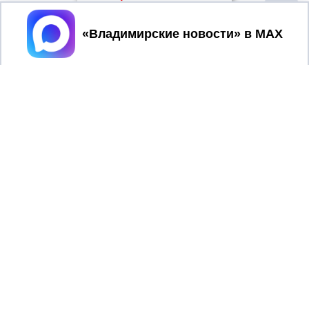
Принять
2017 © NEWSVLADIMIR.RU | СИ
ВЛАДИМИРСКИЕ
«Информационное агентство
НОВОСТИ
Владимирские новости»
Учредитель (соучредители): Общество с ограниченной
ответственностью «РЕГИОНАЛЬНЫЕ НОВОСТИ» (ОГРН
1107154017354)
Главный редактор: Мазов С. А.
8 (4922) 666916
Телефон редакции:
info@newsvladimir.ru
Электронная почта редакции:
,
reklama@newsvladimir.ru
Регистрационный номер: серия Эл № ФС77-78858 от 4
августа 2020 г. согласно выписке из реестра
зарегистрированных средств массовой информации
выдана Федеральной службой по надзору в сфере связи,
информационных технологий и массовых коммуникаций