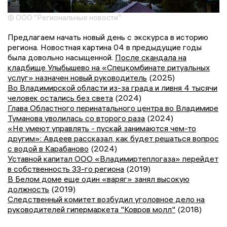
© ООО "Региональные новости"
Предлагаем начать новый день с экскурса в историю
региона. Новостная картина 04 в предыдущие годы
была довольно насыщенной.
После скандала на
кладбище Улыбышево на «Спецкомбинате ритуальных
услуг» назначен новый руководитель
(2025)
Во Владимирской области из-за града и ливня 4 тысячи
человек остались без света
(2024)
Глава Областного перинатального центра во Владимире
Туманова уволилась со второго раза
(2024)
«Не умеют управлять - пускай занимаются чем-то
другим»: Авдеев рассказал, как будет решаться вопрос
с водой в Карабаново
(2024)
Уставной капитал ООО «Владимиртеплогаза» перейдет
в собственность 33-го региона
(2019)
В Белом доме еще один «варяг» занял высокую
должность
(2019)
Следственный комитет возбудил уголовное дело на
руководителей гипермаркета "Ковров молл"
(2018)