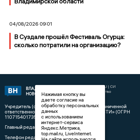
Владимирской области
04/08/2026 09:01
В Суздале прошёл Фестиваль Огурца:
сколько потратили на организацию?
2017 © NEWSVLADIMIR.RU | СИ
ВЛАДИМИРСКИЕ
«Информационное агентство
Нажимая кнопку вы
НОВОСТИ
Владимирские новости»
даете согласие на
обработку персональных
Учредитель (соучредители): Общество с ограниченной
данных
ответственностью «РЕГИОНАЛЬНЫЕ НОВОСТИ» (ОГРН
с использованием
1107154017354)
интернет-сервиса
Главный редактор: Мазов С. А.
Яндекс.Метрика,
top.mail.ru, LiveInternet.
8 (4922) 666916
Телефон редакции:
На сайте используются