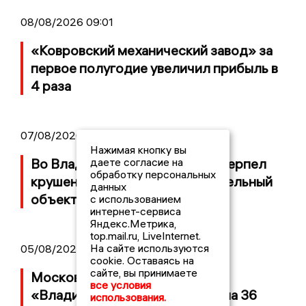
08/08/2026 09:01
«Ковровский механический завод» за
первое полугодие увеличил прибыль в
4 раза
07/08/2026 14:34
Нажимая кнопку вы
даете согласие на
Во Владимирской области потерпел
обработку персональных
крушение неопознанный летательный
данных
объект
с использованием
интернет-сервиса
Яндекс.Метрика,
top.mail.ru, LiveInternet.
На сайте используются
05/08/2026 08:30
cookie. Оставаясь на
сайте, вы принимаете
Московский ЧОП подал иск к
все условия
«Владимирскому стандарту» на 36
использования.