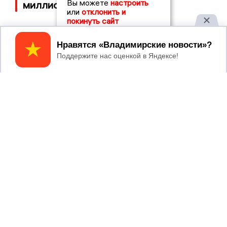
Вы можете
настроить
миллионов рублей
или
отклонить и
покинуть сайт
Принять
2017 © NEWSVLADIMIR.RU | СИ
ВЛАДИМИРСКИЕ
«Информационное агентство
НОВОСТИ
Владимирские новости»
Учредитель (соучредители): Общество с ограниченной
ответственностью «РЕГИОНАЛЬНЫЕ НОВОСТИ» (ОГРН
1107154017354)
Главный редактор: Мазов С. А.
8 (4922) 666916
Телефон редакции:
info@newsvladimir.ru
Электронная почта редакции:
,
reklama@newsvladimir.ru
Регистрационный номер: серия Эл № ФС77-78858 от 4
августа 2020 г. согласно выписке из реестра
зарегистрированных средств массовой информации
выдана Федеральной службой по надзору в сфере связи,