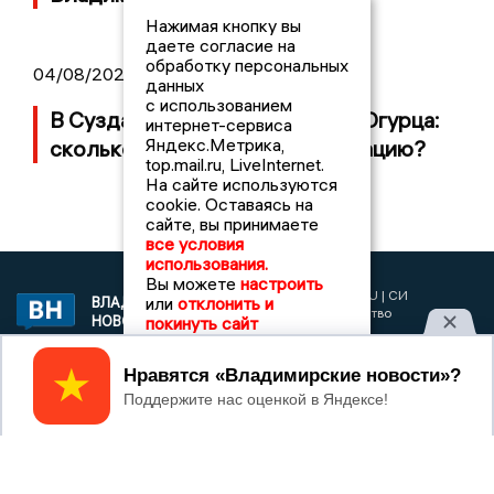
Нажимая кнопку вы
даете согласие на
обработку персональных
04/08/2026 09:01
данных
с использованием
В Суздале прошёл Фестиваль Огурца:
интернет-сервиса
Яндекс.Метрика,
сколько потратили на организацию?
top.mail.ru, LiveInternet.
На сайте используются
cookie. Оставаясь на
сайте, вы принимаете
все условия
использования.
Вы можете
настроить
2017 © NEWSVLADIMIR.RU | СИ
или
отклонить и
ВЛАДИМИРСКИЕ
«Информационное агентство
НОВОСТИ
покинуть сайт
Владимирские новости»
Учредитель (соучредители): Общество с ограниченной
Принять
ответственностью «РЕГИОНАЛЬНЫЕ НОВОСТИ» (ОГРН
1107154017354)
Главный редактор: Мазов С. А.
8 (4922) 666916
Телефон редакции:
info@newsvladimir.ru