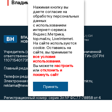
Владимирской области
Нажимая кнопку вы
даете согласие на
обработку персональных
данных
с использованием
интернет-сервиса
Яндекс.Метрика,
2017 © NEWSVLADIMIR.RU | СИ
ВЛАДИМИРСКИЕ
top.mail.ru, LiveInternet.
«Информационное агентство
НОВОСТИ
На сайте используются
Владимирские новости»
cookie. Оставаясь на
Учредитель (соучредители): Общество с ограниченной
сайте, вы принимаете
ответственностью «РЕГИОНАЛЬНЫЕ НОВОСТИ» (ОГРН
все условия
1107154017354)
использования.
Вы можете
настроить
Главный редактор: Мазов С. А.
или
отклонить и
покинуть сайт
8 (4922) 666916
Телефон редакции:
info@newsvladimir.ru
Электронная почта редакции:
,
reklama@newsvladimir.ru
Принять
Регистрационный номер: серия Эл № ФС77-78858 от 4
августа 2020 г. согласно выписке из реестра
зарегистрированных средств массовой информации
выдана Федеральной службой по надзору в сфере связи,