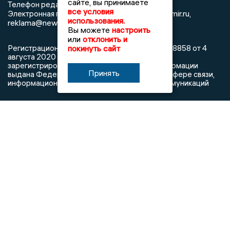
сайте, вы принимаете
8 (4922) 666916
Телефон редакции:
все условия
info@newsvladimir.ru
Электронная почта редакции:
,
использования.
reklama@newsvladimir.ru
Вы можете
настроить
или
отклонить и
покинуть сайт
Регистрационный номер: серия Эл № ФС77-78858 от 4
августа 2020 г. согласно выписке из реестра
зарегистрированных средств массовой информации
Принять
выдана Федеральной службой по надзору в сфере связи,
информационных технологий и массовых коммуникаций
При использовании любого материала с данного сайта
гиперссылка на Сетевое издание «Информационное
агентство Владимирские новости» обязательна.
Сообщения на сером фоне размещены на правах рекламы
@mazov
MAX
Написать директору в телеграм
или
О холдинге
Вакансии
Реклама
Дежурный по новостям