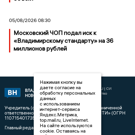
05/08/2026 08:30
Московский ЧОП подал иск к
«Владимирскому стандарту» на 36
миллионов рублей
Нажимая кнопку вы
даете согласие на
2017 © NEWSVLADIMIR.RU | СИ
ВЛАДИМИРСКИЕ
обработку персональных
«Информационное агентство
НОВОСТИ
данных
Владимирские новости»
с использованием
Учредитель (соучредители): Общество с ограниченной
интернет-сервиса
ответственностью «РЕГИОНАЛЬНЫЕ НОВОСТИ» (ОГРН
Яндекс.Метрика,
1107154017354)
top.mail.ru, LiveInternet.
На сайте используются
Главный редактор: Мазов С. А.
cookie. Оставаясь на