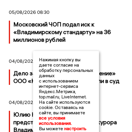
05/08/2026 08:30
Московский ЧОП подал иск к
«Владимирскому стандарту» на 36
миллионов рублей
Нажимая кнопку вы
04/08/2026 15:40
даете согласие на
обработку персональных
Дело застройщика ЖК «Поколение»
данных
ООО «Капитал Строй» передали в суд
с использованием
интернет-сервиса
Яндекс.Метрика,
top.mail.ru, LiveInternet.
На сайте используются
04/08/2026 11:36
cookie. Оставаясь на
сайте, вы принимаете
Юлию Калистову официально
все условия
представили в должности прокурора
использования.
Вы можете
настроить
Владимирской области