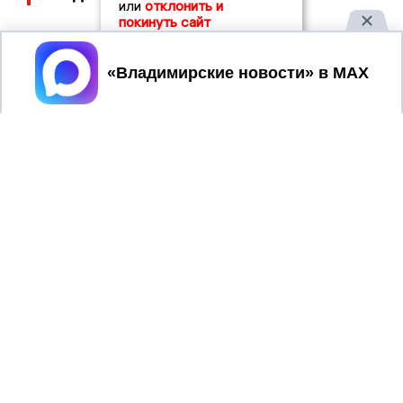
или
отклонить и
покинуть сайт
Принять
2017 © NEWSVLADIMIR.RU | СИ
ВЛАДИМИРСКИЕ
«Информационное агентство
НОВОСТИ
Владимирские новости»
Учредитель (соучредители): Общество с ограниченной
ответственностью «РЕГИОНАЛЬНЫЕ НОВОСТИ» (ОГРН
1107154017354)
Главный редактор: Мазов С. А.
8 (4922) 666916
Телефон редакции:
info@newsvladimir.ru
Электронная почта редакции:
,
reklama@newsvladimir.ru
Регистрационный номер: серия Эл № ФС77-78858 от 4
августа 2020 г. согласно выписке из реестра
зарегистрированных средств массовой информации
выдана Федеральной службой по надзору в сфере связи,
информационных технологий и массовых коммуникаций