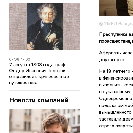
© УМВД Владим
Преступника вз
происшествия, 
Аферисты испо
двух жертв:
07/08
17:00
7 августа 1803 года граф
Федор Иванович Толстой
На 18‑летнего 
отправился в кругосветное
в финансирован
путешествие
выполнить «сек
по указанному 
Одновременно 
Новости компаний
предлогом «обы
вымышленного 
заставили деву
строго запрети