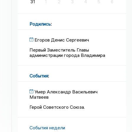
31
1
2
3
4
5
6
Родились
:
Егоров Денис Сергеевич
Первый Заместитель Главы
администрации города Владимира
События
:
Умер Александр Васильевич
Матвеев
Герой Советского Союза.
События недели