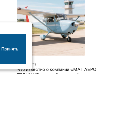
Принять
07/08
16:19
Что известно о компании «МАГ АЕРО
ТРЕНИНГ», самолёт которой потерпел крушение
во Владимирской области?
05/08
17:00
Странный презент для учителя: стали известны
подробности истории о педагоге-извращенце во
Владимирской области
04/08
15:40
Дело застройщика ЖК «Поколение» ООО