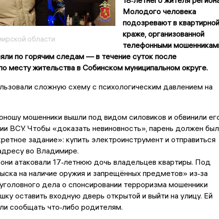
18‑летнего жителя региона
Молодого человека
подозревают в квартирно
краже, организованной
ирской области
телефонными мошенникам
яли по горячим следам — в течение суток после
по месту жительства в Собинском муниципальном округе.
льзовали сложную схему с психологическим давлением на
юношу мошенники вышли под видом силовиков и обвинили ег
ии ВСУ. Чтобы «доказать невиновность», парень должен был
ретное задание»: купить электроинструмент и отправиться
адресу во Владимире.
они атаковали 17‑летнюю дочь владельцев квартиры. Под
ска на наличие оружия и запрещённых предметов» из‑за
уголовного дела о спонсировании терроризма мошенники
шку оставить входную дверь открытой и выйти на улицу. Ей
ли сообщать что‑либо родителям.