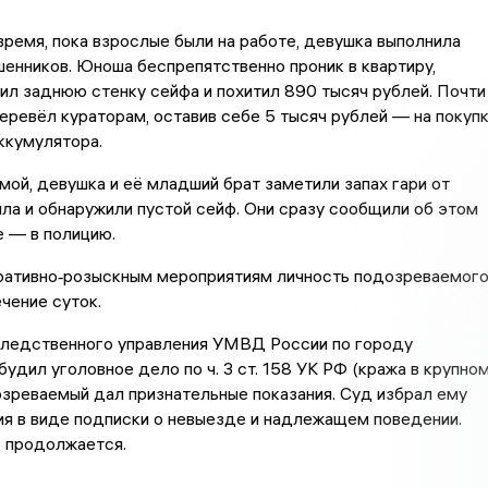
время, пока взрослые были на работе, девушка выполнила
енников. Юноша беспрепятственно проник в квартиру,
ил заднюю стенку сейфа и похитил 890 тысяч рублей. Почти
еревёл кураторам, оставив себе 5 тысяч рублей — на покуп
ккумулятора.
ой, девушка и её младший брат заметили запах гари от
ла и обнаружили пустой сейф. Они сразу сообщили об этом
е — в полицию.
ративно‑розыскным мероприятиям личность подозреваемог
ечение суток.
ледственного управления УМВД России по городу
удил уголовное дело по ч. 3 ст. 158 УК РФ (кража в крупно
зреваемый дал признательные показания. Суд избрал ему
я в виде подписки о невыезде и надлежащем поведении.
 продолжается.