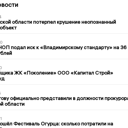
овости
4
ской области потерпел крушение неопознанный
 объект
30
ЧОП подал иск к «Владимирскому стандарту» на 36
ублей
0
йщика ЖК «Поколение» ООО «Капитал Строй»
уд
6
ову официально представили в должности прокурор
й области
1
ошёл Фестиваль Огурца: сколько потратили на