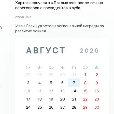
Хартли вернулся в «Локомотив» после личных
переговоров с президентом клуба
07/08
16:31
Иван Савин удостоен региональной награды за
ку
развитие хоккея
АВГУСТ
2026
о
Пн
Вт
Ср
Чт
Пт
Сб
Вс
27
28
29
30
31
1
2
3
4
5
6
7
8
9
м
10
11
12
13
14
15
16
17
18
19
20
21
22
23
24
25
26
27
28
29
30