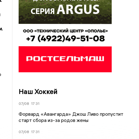
.
й
и.
о
Наш Хоккей
07/08
17:31
Форвард «Авангарда» Джош Ливо пропустит
старт сбора из-за родов жены
07/08
17:31