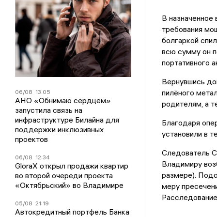
В назначенное 
требования мош
болгаркой спил
всю сумму он п
портативного а
Вернувшись дом
пилёного метал
06/08
13:05
АНО «Обнимаю сердцем»
родителям, а т
запустила связь на
инфраструктуре Билайна для
Благодаря опе
поддержки инклюзивных
установили в т
проектов
Следователь С
06/08
12:34
Владимиру возб
GloraX открыл продажи квартир
размере). Подо
во второй очереди проекта
«Октябрьский» во Владимире
меру пресечени
Расследование
05/08
21:19
Автокредитный портфель Банка