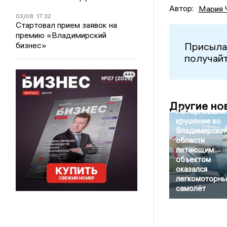
Автор:
Мария 
03/08
17:32
Стартовал прием заявок на
премию «Владимирский
Присыла
бизнес»
получайт
Другие но
Потерпевшим
крушение во
Владимирско
области
летающим
объектом
оказался
легкомоторны
самолёт