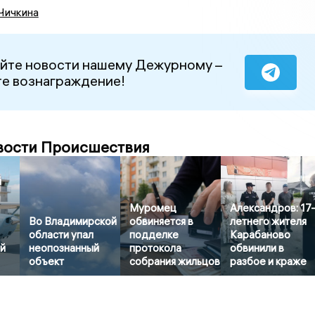
Чичкина
йте новости нашему Дежурному –
е вознаграждение!
вости Происшествия
й
Муромец
Александров: 17
Во Владимирской
обвиняется в
летнего жителя
области упал
подделке
Карабаново
й
неопознанный
протокола
обвинили в
объект
собрания жильцов
разбое и краже