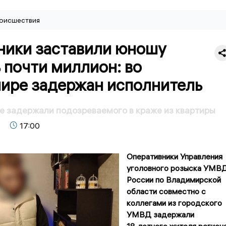
оисшествия
ики заставили юношу
 почти миллион: во
ире задержан исполнитель
 задержали подозреваемого в краже из квартиры
17:00
Оперативники Управления
уголовного розыска УМВ
России по Владимирской
области совместно с
коллегами из городского
УМВД задержали