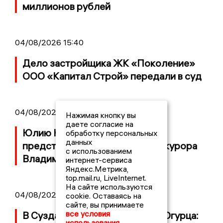
миллионов рублей
04/08/2026 15:40
Дело застройщика ЖК «Поколение»
ООО «Капитал Строй» передали в суд
04/08/2026 11:36
Нажимая кнопку вы
даете согласие на
Юлию Калистову официально
обработку персональных
данных
представили в должности прокурора
с использованием
Владимирской области
интернет-сервиса
Яндекс.Метрика,
top.mail.ru, LiveInternet.
На сайте используются
04/08/2026 09:01
cookie. Оставаясь на
сайте, вы принимаете
все условия
В Суздале прошёл Фестиваль Огурца:
использования.