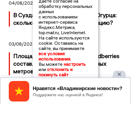
даете согласие на
04/08/2026 09:01
обработку персональных
данных
В Суздале прошёл Фестиваль Огурца:
с использованием
интернет-сервиса
сколько потратили на организацию?
Яндекс.Метрика,
top.mail.ru, LiveInternet.
На сайте используются
cookie. Оставаясь на
03/08/2026 14:13
сайте, вы принимаете
все условия
Площадь пожара на складе Wildberries
использования.
составляет 100 тысяч квадратных
Вы можете
настроить
или
отклонить и
метров
покинуть сайт
Принять
2017 © NEWSVLADIMIR.RU | СИ
ВЛАДИМИРСКИЕ
«Информационное агентство
НОВОСТИ
Владимирские новости»
Учредитель (соучредители): Общество с ограниченной