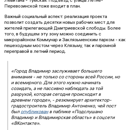
Левитана - Тумская. Подъезд с улицы Летне-
Перевозинской тоже входит в план.
Важный социальный аспект: реализация проекта
позволит создать десятки новых рабочих мест для
жителей прилегающей Дмитриевской слободы. Более
того, в будущем эту зону можно соединить с
микрорайоном Коммунар и Заклязьменским парком - как
пешеходным мостом через Клязьму, так и паромной
переправой в летний период.
«Город Владимир заслуживает большего
внимания - не только со стороны всей России, но
и всемирного. Для этого нужно начинать
созидать, а не пассивно наблюдать за той
разрухой, которая сегодня происходит в
древнем городе», - резюмирует архитектор-
градостроитель Владимир Антоненко, чей пост
был
опубликован
в паблике «Подслушано
Владимир и Владимирская область» в соцсети
«ВКонтакте».