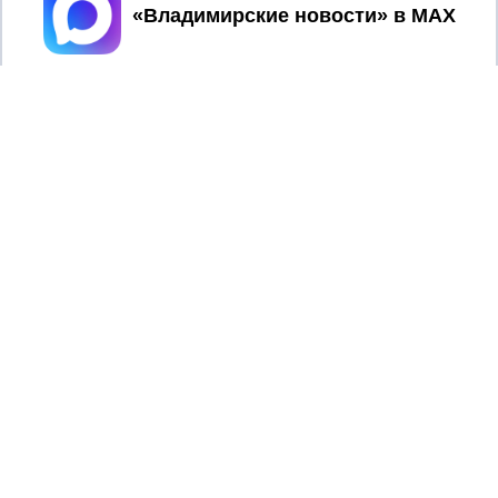
Принять
2017 © NEWSVLADIMIR.RU | СИ
ВЛАДИМИРСКИЕ
«Информационное агентство
НОВОСТИ
Владимирские новости»
Учредитель (соучредители): Общество с ограниченной
ответственностью «РЕГИОНАЛЬНЫЕ НОВОСТИ» (ОГРН
1107154017354)
Главный редактор: Мазов С. А.
8 (4922) 666916
Телефон редакции:
info@newsvladimir.ru
Электронная почта редакции:
,
reklama@newsvladimir.ru
Регистрационный номер: серия Эл № ФС77-78858 от 4
августа 2020 г. согласно выписке из реестра
зарегистрированных средств массовой информации
выдана Федеральной службой по надзору в сфере связи,
информационных технологий и массовых коммуникаций