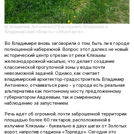
© Владимир Антоненко/Подслушано Владимир и
Владимирская область» «ВКонтакте»
Во Владимире вновь заговорили о том, быть ли в городе
полноценной набережной. Вопрос этот далеко не новый:
исторический центр отрезан от реки Клязьмы
железнодорожной насыпью, что делает создание
классической прогулочной зоны у воды почти
невозможной задачей. Однако, как считает
владимирский архитектор-градостроитель Владимир
Антоненко, отчаиваться рано - у города есть реальная
альтернатива как понтонному мосту, предложенному
губернатором Авдеевым, так и смиренному
наблюдению за запустением.
Речь идет об огромной, почти заброшенной территории
площадью более 60 гектаров, расположенной в
излучине Клязьмы - буквально в двух шагах от Золотых
ворот, напротив стадиона «Торпедо». Сегодня это