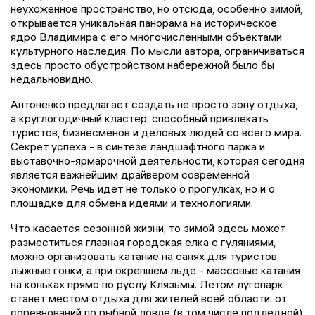
неухоженное пространство, но отсюда, особенно зимой,
открывается уникальная панорама на историческое
ядро Владимира с его многочисленными объектами
культурного наследия. По мысли автора, ограничиваться
здесь просто обустройством набережной было бы
недальновидно.
Антоненко предлагает создать не просто зону отдыха,
а круглогодичный кластер, способный привлекать
туристов, бизнесменов и деловых людей со всего мира.
Секрет успеха - в синтезе ландшафтного парка и
выставочно-ярмарочной деятельности, которая сегодня
является важнейшим драйвером современной
экономики. Речь идет не только о прогулках, но и о
площадке для обмена идеями и технологиями.
Что касается сезонной жизни, то зимой здесь может
разместиться главная городская елка с гуляниями,
можно организовать катание на санях для туристов,
лыжные гонки, а при окрепшем льде - массовые катания
на коньках прямо по руслу Клязьмы. Летом лугопарк
станет местом отдыха для жителей всей области: от
соревнований по рыбной ловле (в том числе подледной)