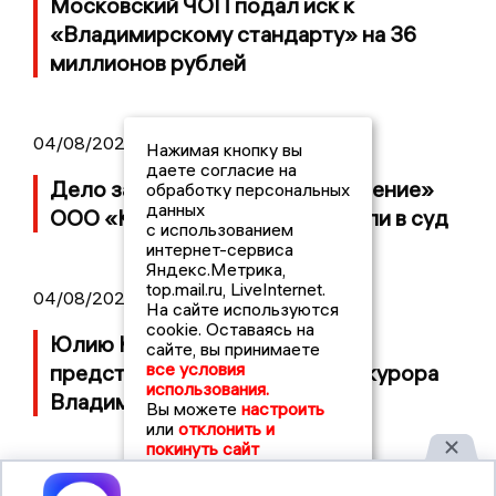
Московский ЧОП подал иск к
«Владимирскому стандарту» на 36
миллионов рублей
04/08/2026 15:40
Нажимая кнопку вы
даете согласие на
Дело застройщика ЖК «Поколение»
обработку персональных
данных
ООО «Капитал Строй» передали в суд
с использованием
интернет-сервиса
Яндекс.Метрика,
top.mail.ru, LiveInternet.
04/08/2026 11:36
На сайте используются
cookie. Оставаясь на
Юлию Калистову официально
сайте, вы принимаете
все условия
представили в должности прокурора
использования.
Владимирской области
Вы можете
настроить
или
отклонить и
покинуть сайт