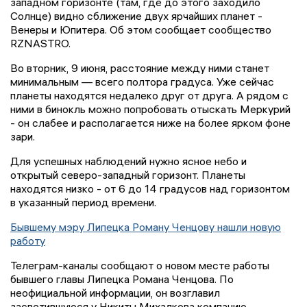
западном горизонте (там, где до этого заходило
Солнце) видно сближение двух ярчайших планет -
Венеры и Юпитера. Об этом сообщает сообщество
RZNASTRO.
Во вторник, 9 июня, расстояние между ними станет
минимальным — всего полтора градуса. Уже сейчас
планеты находятся недалеко друг от друга. А рядом с
ними в бинокль можно попробовать отыскать Меркурий
- он слабее и располагается ниже на более ярком фоне
зари.
Для успешных наблюдений нужно ясное небо и
открытый северо-западный горизонт. Планеты
находятся низко - от 6 до 14 градусов над горизонтом
в указанный период времени.
Бывшему мэру Липецка Роману Ченцову нашли новую
работу
Телеграм-каналы сообщают о новом месте работы
бывшего главы Липецка Романа Ченцова. По
неофициальной информации, он возглавил
засветившуюся у Никиты Михалкова компанию