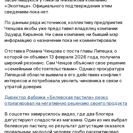
«Экоптица». Официального подтверждения этим
сведениям пока нет.
По данным ряда источников, коллективу предприятия
Ченцова якобы уже представил владелец компании
Эдуард Кирьянов. Ни сама компания, ни бывший мэр
информацию о назначении пока не комментировали.
Отставка Романа Ченцова с поста главы Липецка, о
которой он объявил 13 февраля 2026 года, получила
широкий резонанс. Сам Ченцов объяснил свое решение
«семейными обстоятельствами». Однако прокуратура
Липецкой области выявила в его действиях конфликт
интересов и потребовала уволить чиновника в связи с
утратой доверия.
Директор фабрики «Белевская пастила» резко
отреагировал на негативную рецензию своего продукта
В соцсетях завирусилось видео, где два блогера
дегустируют сладости из магазина. Один из них выбрал
белевскую пастилу, но результат дегустации оказался
провальным: молодой человек грубо раскритиковал