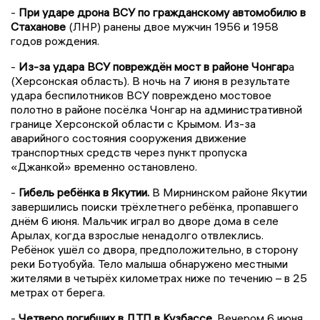
-
При ударе дрона ВСУ по гражданскому автомобилю в
Стаханове
(ЛНР) ранены двое мужчин 1956 и 1958
годов рождения.
-
Из-за удара ВСУ повреждён мост в районе Чонгар
а
(Херсонская область). В ночь на 7 июня в результате
удара беспилотников ВСУ повреждено мостовое
полотно в районе посёлка Чонгар на административной
границе Херсонской области с Крымом. Из-за
аварийного состояния сооружения движение
транспортных средств через пункт пропуска
«Джанкой» временно остановлено.
-
Гибель ребёнка в Якутии.
В Мирнинском районе Якутии
завершились поиски трёхлетнего ребёнка, пропавшего
днём 6 июня. Мальчик играл во дворе дома в селе
Арылах, когда взрослые ненадолго отвлеклись.
Ребёнок ушёл со двора, предположительно, в сторону
реки Ботуобуйа. Тело малыша обнаружено местными
жителями в четырёх километрах ниже по течению – в 25
метрах от берега.
-
Четверо погибших в ДТП в Кузбассе.
Вечером 6 июня