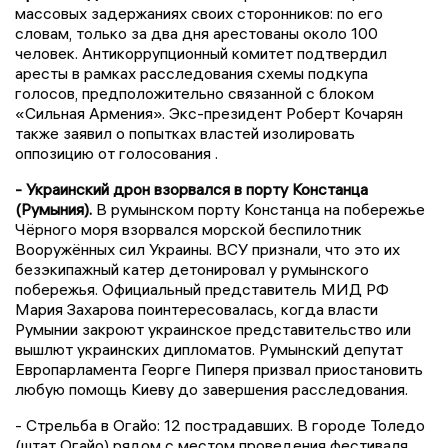
массовых задержаниях своих сторонников: по его
словам, только за два дня арестованы около 100
человек. Антикоррупционный комитет подтвердил
аресты в рамках расследования схемы подкупа
голосов, предположительно связанной с блоком
«Сильная Армения». Экс-президент Роберт Кочарян
также заявил о попытках властей изолировать
оппозицию от голосования .
- Украинский дрон взорвался в порту Констанца
(Румыния).
В румынском порту Констанца на побережье
Чёрного моря взорвался морской беспилотник
Вооружённых сил Украины. ВСУ признали, что это их
безэкипажный катер детонировал у румынского
побережья. Официальный представитель МИД РФ
Мария Захарова поинтересовалась, когда власти
Румынии закроют украинское представительство или
вышлют украинских дипломатов. Румынский депутат
Европарламента Георге Пиперя призвал приостановить
любую помощь Киеву до завершения расследования.
- Стрельба в Огайо: 12 пострадавших. В городе Толедо
(штат Огайо) рядом с местом проведения фестиваля