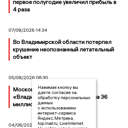
первое полугодие увеличил прибыль в
4 раза
07/08/2026 14:34
Во Владимирской области потерпел
крушение неопознанный летательный
объект
05/08/2026 08:30
Нажимая кнопку вы
Московский ЧОП подал иск к
даете согласие на
«Владимирскому стандарту» на 36
обработку персональных
данных
миллионов рублей
с использованием
интернет-сервиса
Яндекс.Метрика,
top.mail.ru, LiveInternet.
04/08/2026 15:40