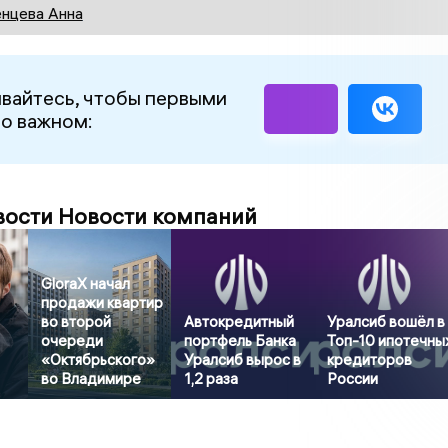
нцева Анна
вайтесь, чтобы первыми
 о важном:
вости Новости компаний
GloraX начал
продажи квартир
во второй
Автокредитный
Уралсиб вошёл в
очереди
портфель Банка
Топ-10 ипотечны
«Октябрьского»
Уралсиб вырос в
кредиторов
во Владимире
1,2 раза
России