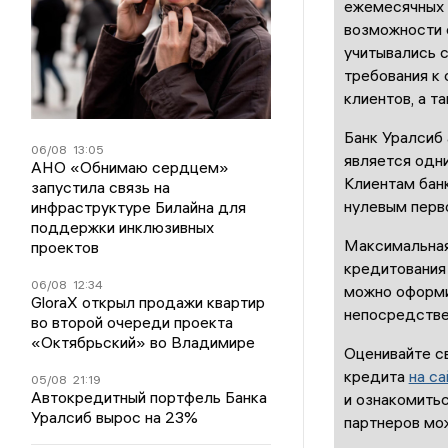
ежемесячных 
возможности с
учитывались 
требования к
клиентов, а т
Банк Уралсиб 
06/08
13:05
является одни
АНО «Обнимаю сердцем»
Клиентам банк
запустила связь на
нулевым перв
инфраструктуре Билайна для
поддержки инклюзивных
Максимальная
проектов
кредитования 
06/08
12:34
можно оформит
GloraX открыл продажи квартир
непосредстве
во второй очереди проекта
«Октябрьский» во Владимире
Оценивайте с
кредита
на са
05/08
21:19
Автокредитный портфель Банка
и ознакомить
Уралсиб вырос на 23%
партнеров мо