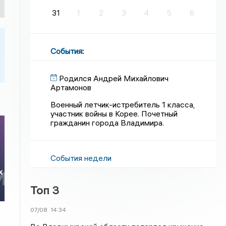
31
1
2
3
4
5
6
События
:
Родился Андрей Михайлович
Артамонов
Военный летчик-истребитель 1 класса,
участник войны в Корее. Почетный
гражданин города Владимира.
События недели
х
Топ 3
07/08
14:34