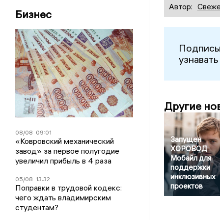
Автор:
Свеже
Бизнес
Подписы
узнавать
Другие но
08/08
09:01
Запущен
«Ковровский механический
ХОРОВОД
завод» за первое полугодие
Мобайл для
увеличил прибыль в 4 раза
поддержки
инклюзивных
05/08
13:32
проектов
Поправки в трудовой кодекс:
чего ждать владимирским
студентам?