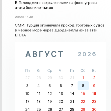
В Геленджике закрыли пляжи на фоне угрозы
атаки беспилотников
08/08
14:30
СМИ: Турция ограничила проход торговых судов
в Черное море через Дарданеллы из-за атак
БПЛА
АВГУСТ
2026
Пн
Вт
Ср
Чт
Пт
Сб
Вс
27
28
29
30
31
1
2
3
4
5
6
7
8
9
10
11
12
13
14
15
16
17
18
19
20
21
22
23
24
25
26
27
28
29
30