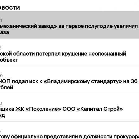
овости
1
механический завод» за первое полугодие увеличил
раза
4
ской области потерпел крушение неопознанный
 объект
30
ЧОП подал иск к «Владимирскому стандарту» на 36
ублей
0
йщика ЖК «Поколение» ООО «Капитал Строй»
уд
6
ову официально представили в должности прокурор