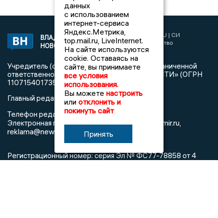
данных
с использованием
интернет-сервиса
Яндекс.Метрика,
2017 © NEWSVLADIMIR.RU | СИ
ВЛАДИМИРСКИЕ
top.mail.ru, LiveInternet.
«Информационное агентство
НОВОСТИ
На сайте используются
Владимирские новости»
cookie. Оставаясь на
Учредитель (соучредители): Общество с ограниченной
сайте, вы принимаете
ответственностью «РЕГИОНАЛЬНЫЕ НОВОСТИ» (ОГРН
все условия
1107154017354)
использования.
Вы можете
настроить
Главный редактор: Мазов С. А.
или
отклонить и
покинуть сайт
8 (4922) 666916
Телефон редакции:
info@newsvladimir.ru
Электронная почта редакции:
,
reklama@newsvladimir.ru
Принять
Регистрационный номер: серия Эл № ФС77-78858 от 4
августа 2020 г. согласно выписке из реестра
зарегистрированных средств массовой информации
выдана Федеральной службой по надзору в сфере связи,
информационных технологий и массовых коммуникаций