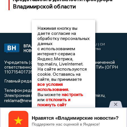
Владимирской области
Нажимая кнопку вы
даете согласие на
обработку персональных
данных
2017 © NEWSVLADIMIR.RU | СИ
ВЛАДИМИРСКИЕ
с использованием
«Информационное агентство
НОВОСТИ
интернет-сервиса
Владимирские новости»
Яндекс.Метрика,
Учредитель (соучредители): Общество с ограниченной
top.mail.ru, LiveInternet.
ответственностью «РЕГИОНАЛЬНЫЕ НОВОСТИ» (ОГРН
На сайте используются
1107154017354)
cookie. Оставаясь на
сайте, вы принимаете
Главный редактор: Мазов С. А.
все условия
использования.
8 (4922) 666916
Телефон редакции:
Вы можете
настроить
info@newsvladimir.ru
Электронная почта редакции:
,
или
отклонить и
reklama@newsvladimir.ru
покинуть сайт
Регистрационный номер: серия Эл № ФС77-78858 от 4
Принять
августа 2020 г. согласно выписке из реестра
зарегистрированных средств массовой информации