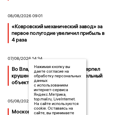
08/08/2026 09:01
«Ковровский механический завод» за
первое полугодие увеличил прибыль в
4 раза
07/08/2026 14:34
Нажимая кнопку вы
Во Владимирской области потерпел
даете согласие на
крушение неопознанный летательный
обработку персональных
данных
объект
с использованием
интернет-сервиса
Яндекс.Метрика,
top.mail.ru, LiveInternet.
05/08/2026 08:30
На сайте используются
cookie. Оставаясь на
Московский ЧОП подал иск к
сайте, вы принимаете