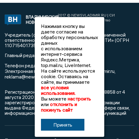
2017 © NEWSVLADIMIR.RU | СИ
ВЛАДИМИРСКИЕ
«Информационное агентство
НОВОСТИ
Владимирские новости»
Нажимая кнопку вы
даете согласие на
Учредитель (соучредители): Общество с ограниченной
обработку персональных
ответственностью «РЕГИОНАЛЬНЫЕ НОВОСТИ» (ОГРН
данных
1107154017354)
с использованием
интернет-сервиса
Главный редактор: Мазов С. А.
Яндекс.Метрика,
top.mail.ru, LiveInternet.
8 (4922) 666916
Телефон редакции:
На сайте используются
info@newsvladimir.ru
Электронная почта редакции:
,
cookie. Оставаясь на
reklama@newsvladimir.ru
сайте, вы принимаете
все условия
Регистрационный номер: серия Эл № ФС77-78858 от 4
использования.
августа 2020 г. согласно выписке из реестра
Вы можете
настроить
зарегистрированных средств массовой информации
или
отклонить и
выдана Федеральной службой по надзору в сфере связи,
покинуть сайт
информационных технологий и массовых коммуникаций
Принять