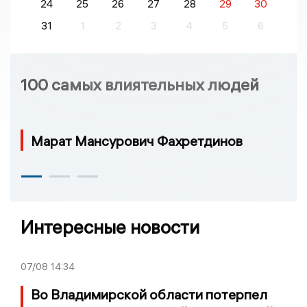
24
25
26
27
28
29
30
31
1
2
3
4
5
6
100 самых влиятельных людей
Марат Мансурович Фахретдинов
Интересные новости
07/08
14:34
Во Владимирской области потерпел