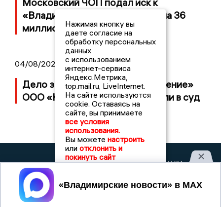
Московский ЧОП подал иск к
«Владимирскому стандарту» на 36
Нажимая кнопку вы
миллионов рублей
даете согласие на
обработку персональных
данных
с использованием
04/08/2026 15:40
интернет-сервиса
Яндекс.Метрика,
Дело застройщика ЖК «Поколение»
top.mail.ru, LiveInternet.
На сайте используются
ООО «Капитал Строй» передали в суд
cookie. Оставаясь на
сайте, вы принимаете
все условия
использования.
Вы можете
настроить
или
отклонить и
покинуть сайт
2017 © NEWSVLADIMIR.RU | СИ
ВЛАДИМИРСКИЕ
«Информационное агентство
НОВОСТИ
Владимирские новости»
Принять
Учредитель (соучредители): Общество с ограниченной
ответственностью «РЕГИОНАЛЬНЫЕ НОВОСТИ» (ОГРН
1107154017354)