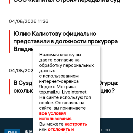
04/08/2026 11:36
Юлию Калистову официально
представили в должности прокурора
Владимирской области
Нажимая кнопку вы
даете согласие на
обработку персональных
04/08/2026 09:01
данных
с использованием
интернет-сервиса
В Суздале прошёл Фестиваль Огурца:
Яндекс.Метрика,
сколько потратили на организацию?
top.mail.ru, LiveInternet.
На сайте используются
cookie. Оставаясь на
сайте, вы принимаете
все условия
использования.
Вы можете
настроить
или
отклонить и
2017 © NEWSVLADIMIR.RU | СИ
ВЛАДИМИРСКИЕ