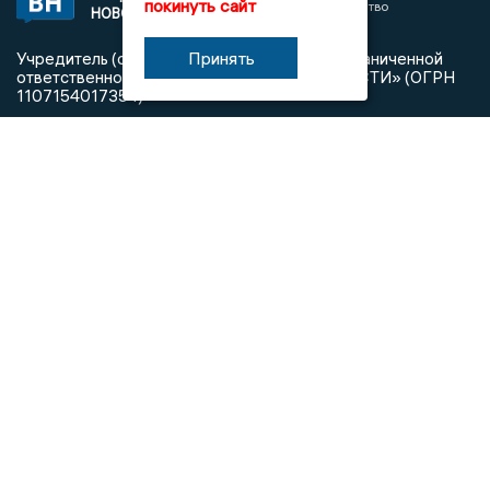
покинуть сайт
«Информационное агентство
НОВОСТИ
Владимирские новости»
Принять
Учредитель (соучредители): Общество с ограниченной
ответственностью «РЕГИОНАЛЬНЫЕ НОВОСТИ» (ОГРН
1107154017354)
Главный редактор: Мазов С. А.
8 (4922) 666916
Телефон редакции:
info@newsvladimir.ru
Электронная почта редакции:
,
reklama@newsvladimir.ru
Регистрационный номер: серия Эл № ФС77-78858 от 4
августа 2020 г. согласно выписке из реестра
зарегистрированных средств массовой информации
выдана Федеральной службой по надзору в сфере связи,
информационных технологий и массовых коммуникаций
При использовании любого материала с данного сайта
гиперссылка на Сетевое издание «Информационное
агентство Владимирские новости» обязательна.