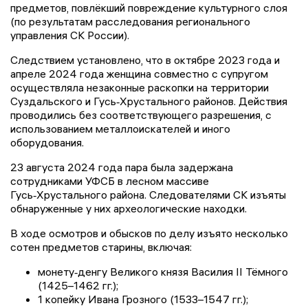
предметов, повлёкший повреждение культурного слоя
(по результатам расследования регионального
управления СК России).
Следствием установлено, что в октябре 2023 года и
апреле 2024 года женщина совместно с супругом
осуществляла незаконные раскопки на территории
Суздальского и Гусь‑Хрустального районов. Действия
проводились без соответствующего разрешения, с
использованием металлоискателей и иного
оборудования.
23 августа 2024 года пара была задержана
сотрудниками УФСБ в лесном массиве
Гусь‑Хрустального района. Следователями СК изъяты
обнаруженные у них археологические находки.
В ходе осмотров и обысков по делу изъято несколько
сотен предметов старины, включая:
монету‑денгу Великого князя Василия II Тёмного
(1425–1462 гг.);
1 копейку Ивана Грозного (1533–1547 гг.);