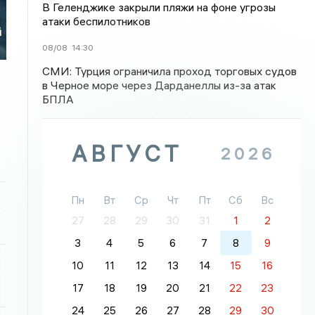
я
В Геленджике закрыли пляжи на фоне угрозы
атаки беспилотников
й
08/08
14:30
СМИ: Турция ограничила проход торговых судов
в Черное море через Дарданеллы из-за атак
БПЛА
АВГУСТ
2026
Пн
Вт
Ср
Чт
Пт
Сб
Вс
27
28
29
30
31
1
2
3
4
5
6
7
8
9
10
11
12
13
14
15
16
17
18
19
20
21
22
23
24
25
26
27
28
29
30