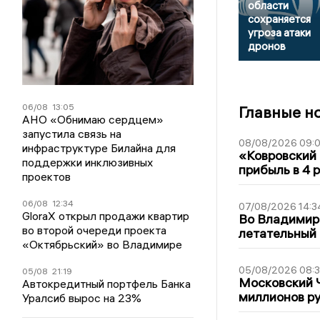
области
сохраняется
угроза атаки
дронов
06/08
13:05
Главные н
АНО «Обнимаю сердцем»
запустила связь на
08/08/2026 09:0
инфраструктуре Билайна для
«Ковровский 
поддержки инклюзивных
прибыль в 4 
проектов
06/08
12:34
07/08/2026 14:3
GloraX открыл продажи квартир
Во Владимир
во второй очереди проекта
летательный
«Октябрьский» во Владимире
05/08/2026 08:
05/08
21:19
Московский 
Автокредитный портфель Банка
миллионов р
Уралсиб вырос на 23%