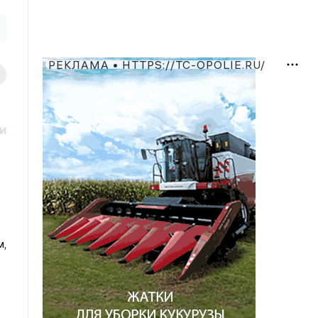
РЕКЛАМА • HTTPS://TC-OPOLIE.RU/
и
м,