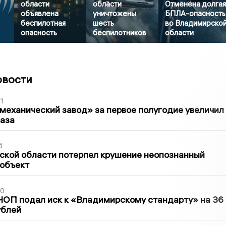
области
области
Отменена долга
объявлена
уничтожены
БПЛА-опасность
беспилотная
шесть
во Владимирско
опасность
беспилотников
области
овости
1
механический завод» за первое полугодие увеличил
раза
4
ской области потерпел крушение неопознанный
 объект
30
ЧОП подал иск к «Владимирскому стандарту» на 36
ублей