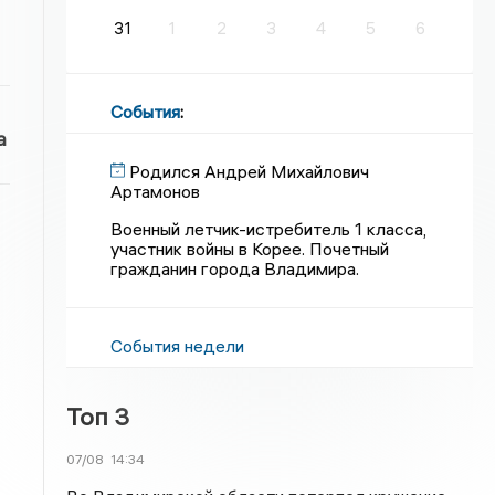
31
1
2
3
4
5
6
События
:
а
Родился Андрей Михайлович
Артамонов
Военный летчик-истребитель 1 класса,
участник войны в Корее. Почетный
гражданин города Владимира.
События недели
Топ 3
07/08
14:34