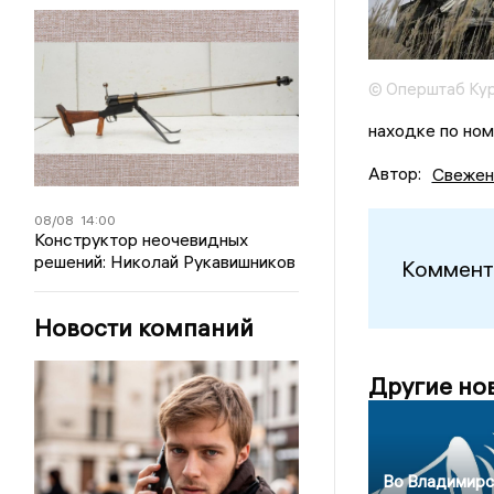
© Оперштаб Кур
находке по ном
Автор:
Свежен
08/08
14:00
Конструктор неочевидных
решений: Николай Рукавишников
Коммент
Новости компаний
Другие но
Во Владимирс