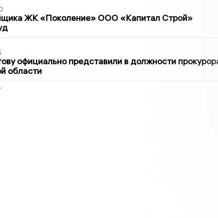
0
йщика ЖК «Поколение» ООО «Капитал Строй»
уд
6
ову официально представили в должности прокурор
й области
2