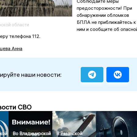
Соблюдайте меры
предосторожности! При
обнаружении обломков
БПЛА не приближайтесь к
ской области
ним и сообщите об опасно
еру телефона 112.
цева Анна
ируйте наши новости:
вости СВО
кой
Во Владимирской
В Рязанской