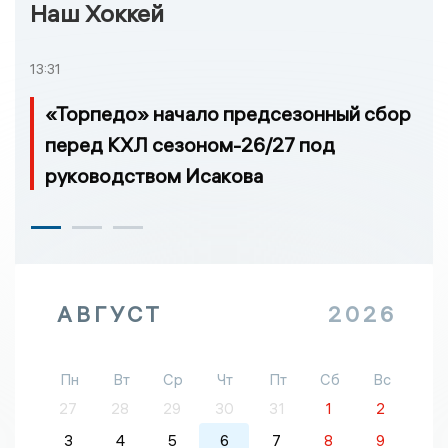
Наш Хоккей
13:31
«Торпедо» начало предсезонный сбор
перед КХЛ сезоном-26/27 под
руководством Исакова
АВГУСТ
2026
Пн
Вт
Ср
Чт
Пт
Сб
Вс
27
28
29
30
31
1
2
3
4
5
6
7
8
9