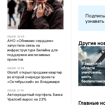
Подписы
узнавать
06/08
13:05
АНО «Обнимаю сердцем»
Другие но
запустила связь на
инфраструктуре Билайна для
поддержки инклюзивных
проектов
В Рязанской
области
06/08
12:34
GloraX открыл продажи квартир
уничтожены
во второй очереди проекта
шесть
беспилотнико
«Октябрьский» во Владимире
05/08
21:19
Автокредитный портфель Банка
Уралсиб вырос на 23%
Главные н