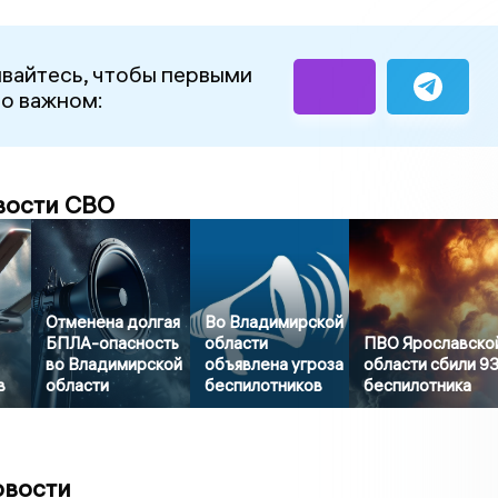
вайтесь, чтобы первыми
 о важном:
вости СВО
Отменена долгая
Во Владимирской
БПЛА-опасность
области
ПВО Ярославско
во Владимирской
объявлена угроза
области сбили 9
в
области
беспилотников
беспилотника
овости