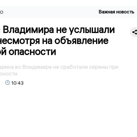
Важная новость
ВО
 Владимира не услышали
несмотря на объявление
ой опасности
арина во Владимире не сработали сирены при
сности
10:43