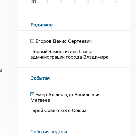
31
1
2
3
4
5
6
Родились
:
Егоров Денис Сергеевич
Первый Заместитель Главы
администрации города Владимира
а
События
:
Умер Александр Васильевич
Матвеев
Герой Советского Союза.
События недели