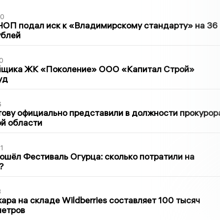
30
ЧОП подал иск к «Владимирскому стандарту» на 36
ублей
0
йщика ЖК «Поколение» ООО «Капитал Строй»
уд
6
ову официально представили в должности прокурор
й области
1
ошёл Фестиваль Огурца: сколько потратили на
?
3
ра на складе Wildberries составляет 100 тысяч
метров