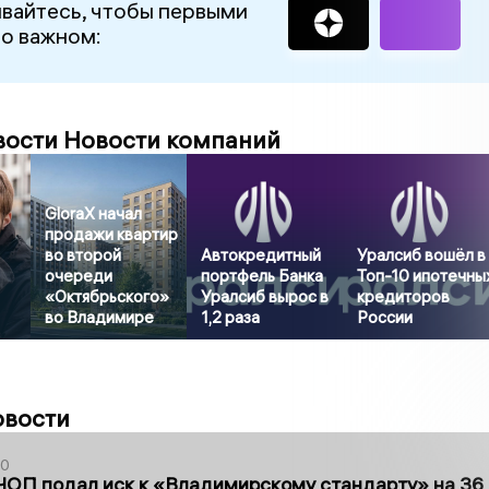
вайтесь, чтобы первыми
 о важном:
вости Новости компаний
GloraX начал
продажи квартир
во второй
Автокредитный
Уралсиб вошёл в
очереди
портфель Банка
Топ-10 ипотечны
«Октябрьского»
Уралсиб вырос в
кредиторов
во Владимире
1,2 раза
России
овости
30
ЧОП подал иск к «Владимирскому стандарту» на 36