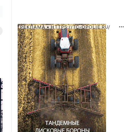
РЕКЛАМА • HTTPS://TC-OPOLIE.RU/