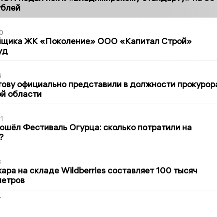
ублей
0
йщика ЖК «Поколение» ООО «Капитал Строй»
уд
6
ову официально представили в должности прокурор
й области
1
ошёл Фестиваль Огурца: сколько потратили на
?
3
ра на складе Wildberries составляет 100 тысяч
метров
2