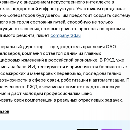
язанному с внедрением искусственного интеллекта в
железнодорожной инфраструктуры. Участникам предложат
цию «операторов будущего»: им предстоит создать систем
ого контроля состояния путей, способную не только
кущие отклонения, но и выстраивать прогнозы по срокам и
димого ремонта, пишет
company.rzd.ru
.
енеральный директор — председатель правления ОАО
лозёров, компания остаётся одним из главных
 цифровых изменений в российской экономике. В РЖД уже
висы на базе ИИ, тестируются и применяются беспилотные
ассажирских и маневровых перевозках, последовательно
озможности в сфере связи, роботизации и автоматизации. П
овлечённость РЖД в чемпионат поможет задать высокую
ания и даст молодым профессионалам шанс
вать свои компетенции в реальных отраслевых задачах.
азов