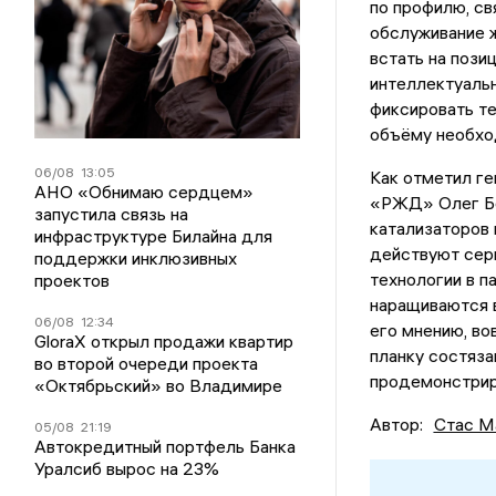
по профилю, св
обслуживание 
встать на пози
интеллектуальн
фиксировать те
объёму необхо
06/08
13:05
Как отметил г
АНО «Обнимаю сердцем»
«РЖД» Олег Бе
запустила связь на
катализаторов
инфраструктуре Билайна для
действуют сер
поддержки инклюзивных
технологии в п
проектов
наращиваются в
06/08
12:34
его мнению, в
GloraX открыл продажи квартир
планку состяз
во второй очереди проекта
продемонстриро
«Октябрьский» во Владимире
Автор:
Стас М
05/08
21:19
Автокредитный портфель Банка
Уралсиб вырос на 23%