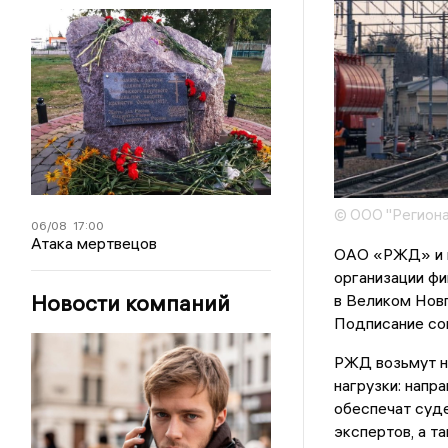
© ООО "Региона
06/08
17:00
Атака мертвецов
ОАО «РЖД» и в
организации фи
Новости компаний
в Великом Нов
Подписание со
РЖД возьмут на
нагрузки: напр
обеспечат суд
экспертов, а т