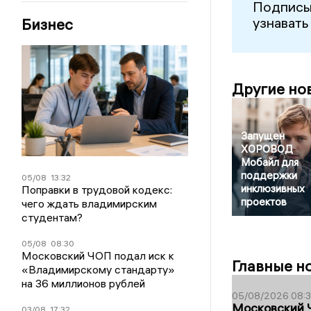
Подписы
узнавать
Бизнес
Другие но
Запущен
ХОРОВОД
Мобайл для
поддержки
05/08
13:32
инклюзивных
Поправки в трудовой кодекс:
проектов
чего ждать владимирским
студентам?
05/08
08:30
Московский ЧОП подал иск к
Главные н
«Владимирскому стандарту»
на 36 миллионов рублей
05/08/2026 08:
Московский 
03/08
17:32