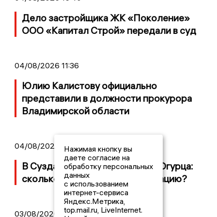
Дело застройщика ЖК «Поколение»
ООО «Капитал Строй» передали в суд
04/08/2026 11:36
Юлию Калистову официально
представили в должности прокурора
Владимирской области
04/08/2026 09:01
Нажимая кнопку вы
даете согласие на
В Суздале прошёл Фестиваль Огурца:
обработку персональных
данных
сколько потратили на организацию?
с использованием
интернет-сервиса
Яндекс.Метрика,
top.mail.ru, LiveInternet.
03/08/2026 14:13