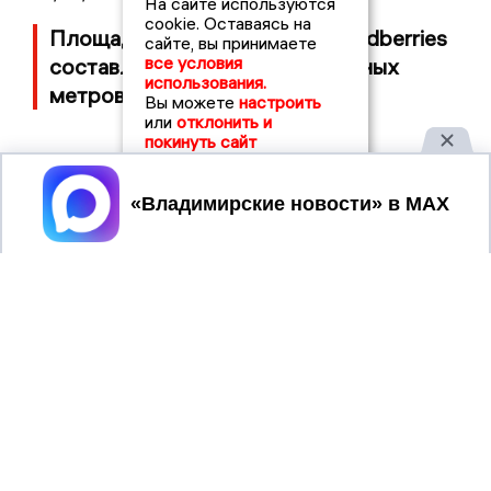
На сайте используются
cookie. Оставаясь на
Площадь пожара на складе Wildberries
сайте, вы принимаете
все условия
составляет 100 тысяч квадратных
использования.
метров
Вы можете
настроить
или
отклонить и
покинуть сайт
Принять
2017 © NEWSVLADIMIR.RU | СИ
ВЛАДИМИРСКИЕ
«Информационное агентство
НОВОСТИ
Владимирские новости»
Учредитель (соучредители): Общество с ограниченной
ответственностью «РЕГИОНАЛЬНЫЕ НОВОСТИ» (ОГРН
1107154017354)
Главный редактор: Мазов С. А.
8 (4922) 666916
Телефон редакции:
info@newsvladimir.ru
Электронная почта редакции:
,
reklama@newsvladimir.ru