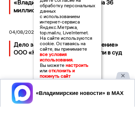
даете согласие на
«Владимирскому стандарту» на 36
обработку персональных
миллионов рублей
данных
с использованием
интернет-сервиса
Яндекс.Метрика,
04/08/2026 15:40
top.mail.ru, LiveInternet.
На сайте используются
cookie. Оставаясь на
Дело застройщика ЖК «Поколение»
сайте, вы принимаете
ООО «Капитал Строй» передали в суд
все условия
использования.
Вы можете
настроить
или
отклонить и
покинуть сайт
Принять
2017 © NEWSVLADIMIR.RU | СИ
ВЛАДИМИРСКИЕ
«Информационное агентство
НОВОСТИ
Владимирские новости»
Учредитель (соучредители): Общество с ограниченной
ответственностью «РЕГИОНАЛЬНЫЕ НОВОСТИ» (ОГРН
1107154017354)
Главный редактор: Мазов С. А.