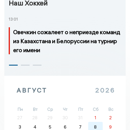
Наш Хоккей
13:01
Овечкин сожалеет о неприезде команд
из Казахстана и Белоруссии на турнир
его имени
АВГУСТ
2026
Пн
Вт
Ср
Чт
Пт
Сб
Вс
27
28
29
30
31
1
2
3
4
5
6
7
8
9