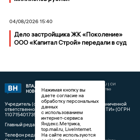
04/08/2026 15:40
Дело застройщика ЖК «Поколение»
ООО «Капитал Строй» передали в суд
2017 © NEWSVLADIMIR.RU | СИ
ВЛАДИМИРСКИЕ
Нажимая кнопку вы
«Информационное агентство
НОВОСТИ
Владимирские новости»
даете согласие на
обработку персональных
Учредитель (соучредители): Общество с ограниченной
данных
ответственностью «РЕГИОНАЛЬНЫЕ НОВОСТИ» (ОГРН
с использованием
1107154017354)
интернет-сервиса
Яндекс.Метрика,
Главный редактор: Мазов С. А.
top.mail.ru, LiveInternet.
На сайте используются
8 (4922) 666916
Телефон редакции: