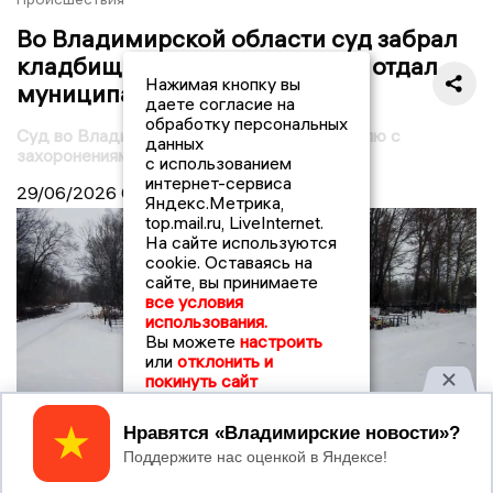
Во Владимирской области суд забрал
кладбищенскую землю у ИП и отдал
Нажимая кнопку вы
муниципалитету
даете согласие на
обработку персональных
Суд во Владимирской области вернул землю с
данных
захоронениями муниципалитету
с использованием
интернет-сервиса
29/06/2026
09:30
Яндекс.Метрика,
top.mail.ru, LiveInternet.
На сайте используются
cookie. Оставаясь на
сайте, вы принимаете
все условия
использования.
Вы можете
настроить
или
отклонить и
покинуть сайт
© Прокуратура Владимирской области
Принять
Во Владимирской области суд удовлетворил иск
прокурора о возврате частной земли, занятой