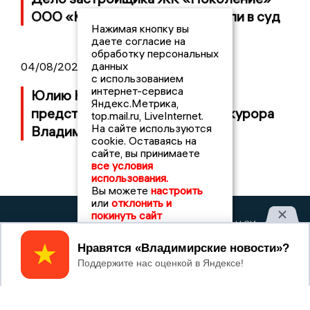
ООО «Капитал Строй» передали в суд
Нажимая кнопку вы
даете согласие на
обработку персональных
данных
04/08/2026 11:36
с использованием
интернет-сервиса
Юлию Калистову официально
Яндекс.Метрика,
представили в должности прокурора
top.mail.ru, LiveInternet.
На сайте используются
Владимирской области
cookie. Оставаясь на
сайте, вы принимаете
все условия
использования.
Вы можете
настроить
или
отклонить и
покинуть сайт
2017 © NEWSVLADIMIR.RU | СИ
ВЛАДИМИРСКИЕ
«Информационное агентство
НОВОСТИ
Владимирские новости»
Принять
Учредитель (соучредители): Общество с ограниченной
ответственностью «РЕГИОНАЛЬНЫЕ НОВОСТИ» (ОГРН
1107154017354)