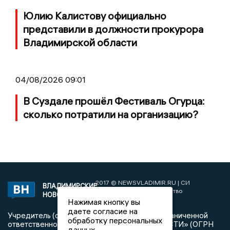
Юлию Калистову официально
представили в должности прокурора
Владимирской области
04/08/2026 09:01
В Суздале прошёл Фестиваль Огурца:
сколько потратили на организацию?
2017 © NEWSVLADIMIR.RU | СИ
ВЛАДИМИРСКИЕ
«Информационное агентство
НОВОСТИ
Владимирские новости»
Нажимая кнопку вы
даете согласие на
Учредитель (соучредители): Общество с ограниченной
обработку персональных
ответственностью «РЕГИОНАЛЬНЫЕ НОВОСТИ» (ОГРН
данных