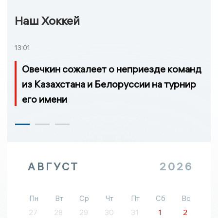
Наш Хоккей
13:01
Овечкин сожалеет о неприезде команд
из Казахстана и Белоруссии на турнир
его имени
АВГУСТ
2026
Пн
Вт
Ср
Чт
Пт
Сб
Вс
27
28
29
30
31
1
2