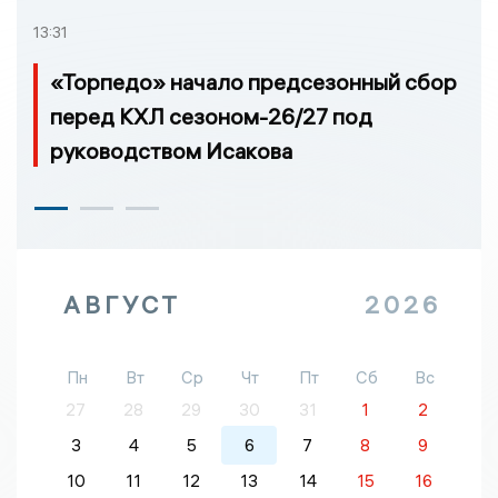
13:31
«Торпедо» начало предсезонный сбор
перед КХЛ сезоном-26/27 под
руководством Исакова
АВГУСТ
2026
Пн
Вт
Ср
Чт
Пт
Сб
Вс
27
28
29
30
31
1
2
3
4
5
6
7
8
9
10
11
12
13
14
15
16