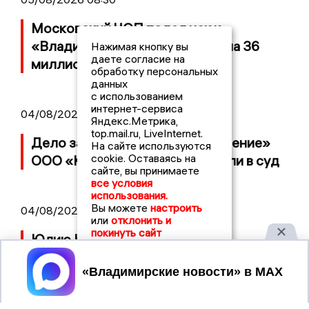
Московский ЧОП подал иск к
«Владимирскому стандарту» на 36
Нажимая кнопку вы
даете согласие на
миллионов рублей
обработку персональных
данных
с использованием
интернет-сервиса
04/08/2026 15:40
Яндекс.Метрика,
top.mail.ru, LiveInternet.
Дело застройщика ЖК «Поколение»
На сайте используются
cookie. Оставаясь на
ООО «Капитал Строй» передали в суд
сайте, вы принимаете
все условия
использования.
Вы можете
настроить
04/08/2026 11:36
или
отклонить и
покинуть сайт
Юлию Калистову официально
представили в должности прокурора
Принять
Владимирской области