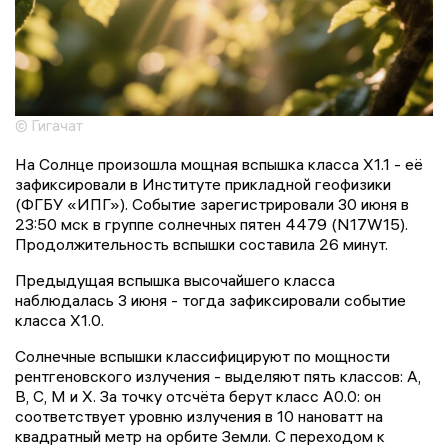
© Гигачат
На Солнце произошла мощная вспышка класса X1.1 - её
зафиксировали в Институте прикладной геофизики
(ФГБУ «ИПГ»). Событие зарегистрировали 30 июня в
23:50 мск в группе солнечных пятен 4479 (N17W15).
Продолжительность вспышки составила 26 минут.
Предыдущая вспышка высочайшего класса
наблюдалась 3 июня - тогда зафиксировали событие
класса Х1.0.
Солнечные вспышки классифицируют по мощности
рентгеновского излучения - выделяют пять классов: A,
B, C, M и X. За точку отсчёта берут класс A0.0: он
соответствует уровню излучения в 10 нановатт на
квадратный метр на орбите Земли. С переходом к