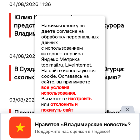
04/08/2026 11:36
Юлию Калистову официально
представили в должности прокурора
Нажимая кнопку вы
даете согласие на
Владимирской области
обработку персональных
данных
с использованием
интернет-сервиса
04/08/2026 09:01
Яндекс.Метрика,
top.mail.ru, LiveInternet.
В Суздале прошёл Фестиваль Огурца:
На сайте используются
cookie. Оставаясь на
сколько потратили на организацию?
сайте, вы принимаете
все условия
использования.
Вы можете
настроить
03/08/2026 14:13
или
отклонить и
покинуть сайт
Площадь пожара на складе Wildberries
составляет 100 тысяч квадратных
Принять
метров