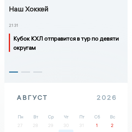
Наш Хоккей
21:31
Кубок КХЛ отправится в тур по девяти
округам
АВГУСТ
2026
Пн
Вт
Ср
Чт
Пт
Сб
Вс
27
28
29
30
31
1
2